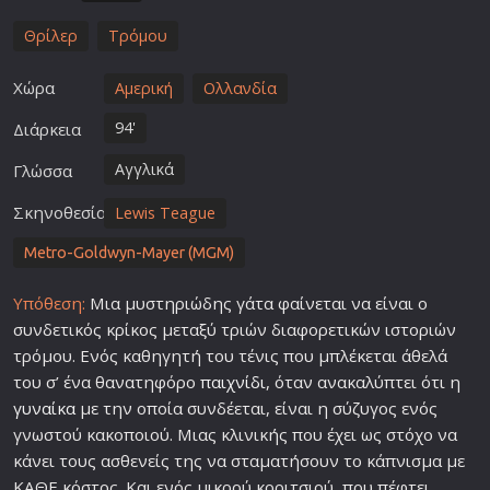
Θρίλερ
Τρόμου
Χώρα
Αμερική
Ολλανδία
94'
Διάρκεια
Αγγλικά
Γλώσσα
Σκηνοθεσία
Lewis Teague
Metro-Goldwyn-Mayer (MGM)
Υπόθεση:
Μια μυστηριώδης γάτα φαίνεται να είναι ο
συνδετικός κρίκος μεταξύ τριών διαφορετικών ιστοριών
τρόμου. Ενός καθηγητή του τένις που μπλέκεται άθελά
του σ’ ένα θανατηφόρο
παιχνίδι
, όταν ανακαλύπτει ότι η
γυναίκα
με την οποία συνδέεται, είναι η σύζυγος ενός
γνωστού κακοποιού. Μιας κλινικής που έχει ως στόχο να
κάνει τους ασθενείς της να σταματήσουν το κάπνισμα με
ΚΑΘΕ κόστος. Και ενός μικρού κοριτσιού, που πέφτει