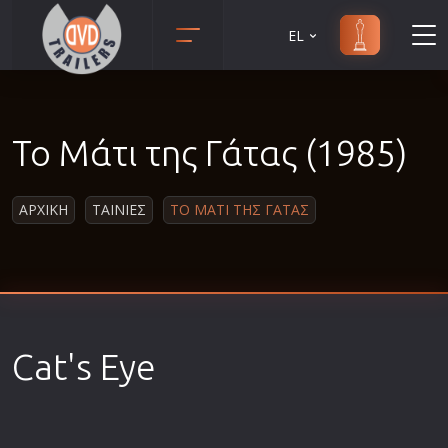
EL
Animation
Anime
Το Μάτι της Γάτας (1985)
Αισθηματικές
Αισθησιακές
ΑΡΧΙΚΗ
ΤΑΙΝΙΕΣ
ΤΟ ΜΑΤΙ ΤΗΣ ΓΑΤΑΣ
Αστυνομικές
Β' Παγκόσμιος Πόλεμος
Βιογραφίες
Γουέστερν
Δραματικές
Cat's Eye
Δράσης
Ελληνικός Κινηματογράφος
Επιβίωσης