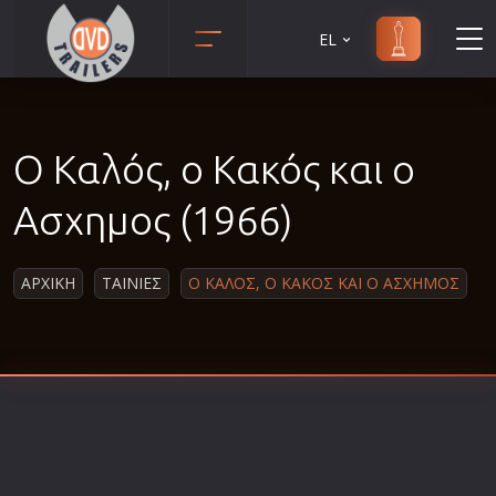
EL
Animation
Anime
Ο Καλός, ο Κακός και ο
Αισθηματικές
Αισθησιακές
Ασχημος (1966)
Αστυνομικές
Β' Παγκόσμιος Πόλεμος
ΑΡΧΙΚΗ
ΤΑΙΝΙΕΣ
Ο ΚΑΛΟΣ, Ο ΚΑΚΟΣ ΚΑΙ Ο ΑΣΧΗΜΟΣ
Βιογραφίες
Γουέστερν
Δραματικές
Δράσης
Ελληνικός Κινηματογράφος
Επιβίωσης