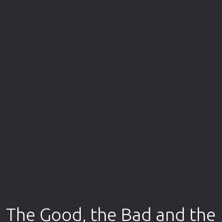
Επιστημονικής Φαντασίας
Εποχής
Ερωτικές
Ευρωπαικός Κινηματογράφος
Θρησκευτικές
Θρίλερ
Ιστορικές
Καταστροφής
Κλασσικές
The Good, the Bad and the