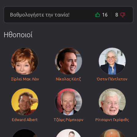
Βαθμολογήστε την ταινία!
16
8
Ηθοποιοί
Σίρλεϊ Μακ Λέιν
Νίκολας Κέιτζ
Όστιν Πέντλετον
Edward Albert
Τζέιμς Ρέμπχορν
Ρίτσαρντ Γκρίφιθς