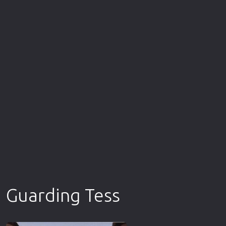
Επιστημονικής Φαντασίας
Εποχής
Ερωτικές
Ευρωπαικός Κινηματογράφος
Θρησκευτικές
Θρίλερ
Ιστορικές
Καταστροφής
Κλασσικές
Guarding Tess