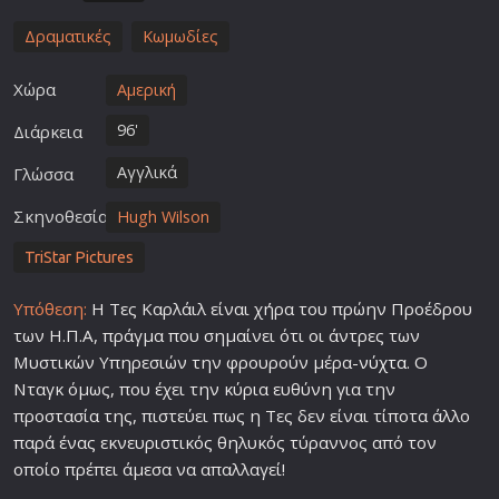
Δραματικές
Κωμωδίες
Χώρα
Αμερική
96'
Διάρκεια
Αγγλικά
Γλώσσα
Σκηνοθεσία
Hugh Wilson
TriStar Pictures
Υπόθεση:
Η Τες Καρλάιλ είναι χήρα του πρώην Προέδρου
των Η.Π.Α, πράγμα που σημαίνει ότι οι άντρες των
Μυστικών Υπηρεσιών την φρουρούν μέρα-
νύχτα
. Ο
Νταγκ όμως, που έχει την κύρια ευθύνη για την
προστασία της, πιστεύει πως η Τες δεν είναι τίποτα άλλο
παρά ένας εκνευριστικός θηλυκός τύραννος από τον
οποίο πρέπει άμεσα να απαλλαγεί!