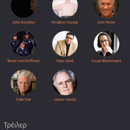
John Roselius
Ντέιβιντ Γκραφ
Don Yesso
Brant von Hoffman
Χάρι Λένιξ
Susan Blommaert
Dale Dye
James Handy
Τρέιλερ