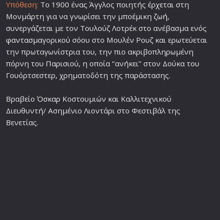
Υπόθεση:
Το 1900 ένας Άγγλος ποιητής έρχεται στη
Μονμάρτη για να γνωρίσει την μποέμικη
ζωή
,
συνεργάζεται με τον Τουλούζ Λοτρέκ στο ανέβασμα ενός
φαντασμα
γορικού σόου στο Μουλέν Ρουζ και ερωτεύεται
την πρωταγωνίστρια του, την πιο ακριβοπληρωμένη
πόρνη του
Παρισι
ού, η οποία ‘’ανήκει’’ στον Δούκα του
Γουόρτσεστερ, χρηματοδότη της παράστασης.
Βραβείο
Όσκαρ
Κοστουμιών και Καλλιτεχνικού
Διευθυντή/ Ασημένιο Λιοντάρι στο Φεστιβάλ της
Βενετίας.