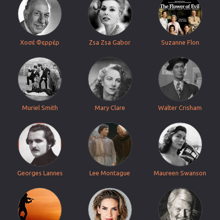
Χοσέ Φερρέρ
Zsa Zsa Gabor
Suzanne Flon
Muriel Smith
Mary Clare
Walter Crisham
Georges Lannes
Lee Montague
Maureen Swanson