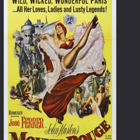
Επιστημονικής Φαντασίας
Εποχής
Ερωτικές
Ευρωπαικός Κινηματογράφος
Θρησκευτικές
Θρίλερ
Ιστορικές
Καταστροφής
Κλασσικές