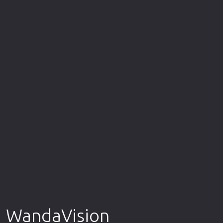
Επιστημονικής Φαντασίας
Εποχής
Ερωτικές
Ευρωπαικός Κινηματογράφος
Θρησκευτικές
Θρίλερ
Ιστορικές
Καταστροφής
Κλασσικές
WandaVision