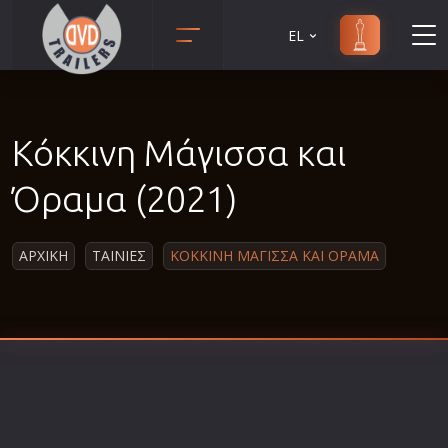
EL
Animation
Anime
Κόκκινη Μάγισσα και
Αισθηματικές
Αισθησιακές
Όραμα (2021)
Αστυνομικές
Β' Παγκόσμιος Πόλεμος
ΑΡΧΙΚΗ
ΤΑΙΝΙΕΣ
ΚΟΚΚΙΝΗ ΜΑΓΙΣΣΑ ΚΑΙ ΟΡΑΜΑ
Βιογραφίες
Γουέστερν
Δραματικές
Δράσης
Ελληνικός Κινηματογράφος
Επιβίωσης