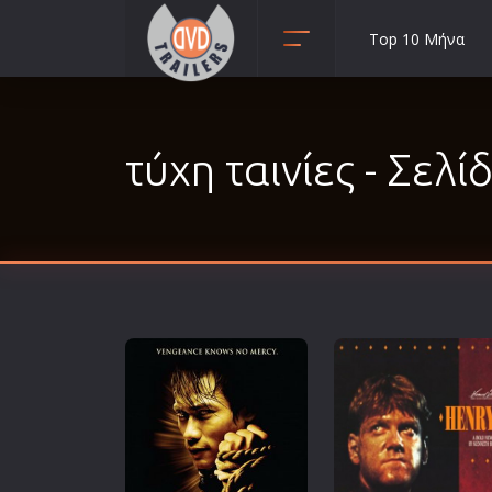
Top 10 Μήνα
Animation
Anime
τύχη ταινίες - Σελί
Αισθηματικές
Αισθησιακές
Αστυνομικές
Β' Παγκόσμιος Πόλεμος
Βιογραφίες
Γουέστερν
Δραματικές
Δράσης
Ελληνικός Κινηματογράφος
Επιβίωσης