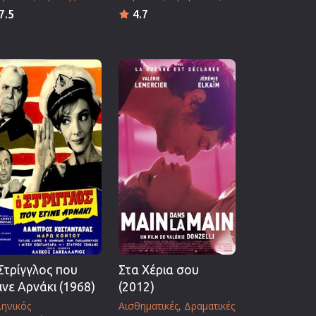
7.5
4.7
Στρίγγλος που
Στα Χέρια σου
ινε Αρνάκι (1968)
(2012)
ηνικός
Αισθηματικές
Δραματικές