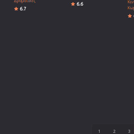
Δραματικές
Κι
6.6
Κω
6.7
1
2
3