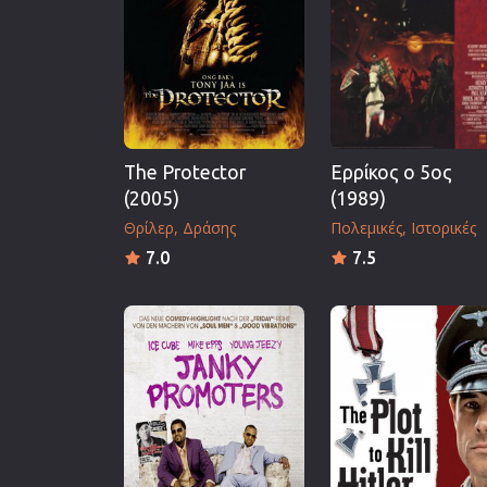
Επιστημονικής Φαντασίας
Εποχής
Ερωτικές
Ευρωπαικός Κινηματογράφ
Θρησκευτικές
The Protector
Ερρίκος ο 5ος
Θρίλερ
(2005)
(1989)
Ιστορικές
Θρίλερ
Δράσης
Πολεμικές
Ιστορικές
Καταστροφής
7.0
7.5
Κλασσικές