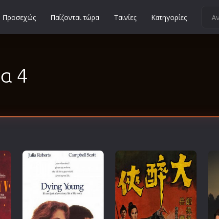
Προσεχώς
Παίζονται τώρα
Ταινίες
Κατηγορίες
Κοινωνικές
Κωμωδίες
δα 4
Μικρού Μήκους
Μιούζικαλ
Μουσική
Μυστηρίου
Νεανικές
Ντοκιμαντέρ
Οικογενειακές
Παιδικές
Περιπέτειες
Πολεμικές