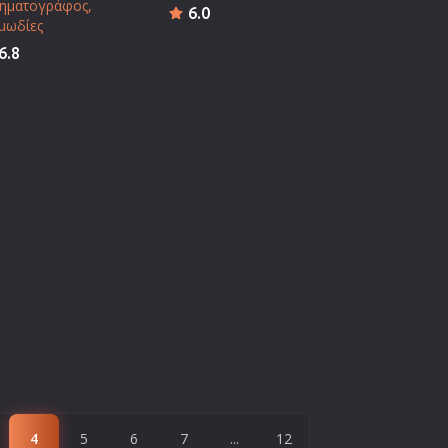
νηματογράφος
6.0
μωδίες
6.8
4
5
6
7
...
12