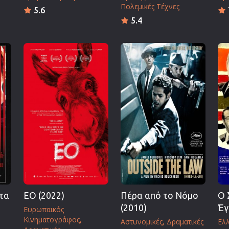
Πολεμικές Τέχνες
5.6
5.4
τα
ΕΟ (2022)
Πέρα από το Νόμο
Ο 
(2010)
Έγ
Ευρωπαικός
Κινηματογράφος
Αστυνομικές
Δραματικές
Ελλ