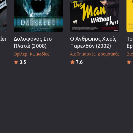
tler
Δολοφόνος Στο
Ο Άνθρωπος Χωρίς
Το
Πλατώ (2008)
Παρελθόν (2002)
Ερ
Θρίλερ
Κωμωδίες
Αισθηματικές
Δραματικές
Βι
3.5
7.6