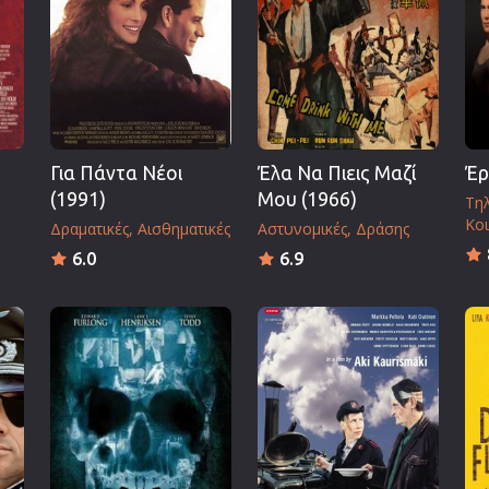
Πολεμικές Τέχνες
Πολιτική
Σπορ
ος
Τηλεοπτικές Σειρές
Τρόμου
Για Πάντα Νέοι
Έλα Να Πιεις Μαζί
Έρ
Φαντασίας
(1991)
Μου (1966)
Τηλ
Φιλμ Νουάρ
Κοι
Δραματικές
Αισθηματικές
Αστυνομικές
Δράσης
Χριστουγεννιάτικες
6.0
6.9
Ρομαντικές Κωμωδίες