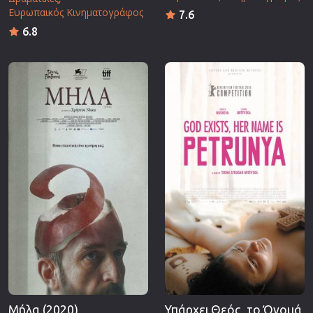
Ευρωπαικός Κινηματογράφος
7.6
6.8
Μήλα (2020)
Υπάρχει Θεός, το Όνομά