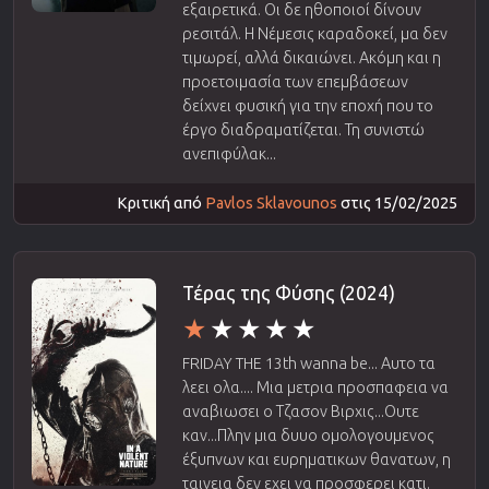
εξαιρετικά. Οι δε ηθοποιοί δίνουν
ρεσιτάλ. Η Νέμεσις καραδοκεί, μα δεν
τιμωρεί, αλλά δικαιώνει. Ακόμη και η
προετοιμασία των επεμβάσεων
δείχνει φυσική για την εποχή που το
έργο διαδραματίζεται. Τη συνιστώ
ανεπιφύλακ...
Κριτική από
Pavlos Sklavounos
στις 15/02/2025
Τέρας της Φύσης (2024)
FRIDAY THE 13th wanna be... Αυτο τα
λεει ολα.... Μια μετρια προσπαφεια να
αναβιωσει ο Τζασον Βιρχις...Ουτε
καν...Πλην μια δυυο ομολογουμενος
έξυπνων και ευρηματικων θανατων, η
ταινεια δεν εχει να προσφερει κατι.