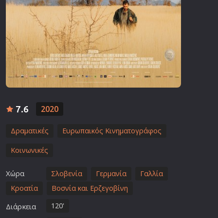
7.6
2020
Δραματικές
Ευρωπαικός Κινηματογράφος
Κοινωνικές
Χώρα
Σλοβενία
Γερμανία
Γαλλία
Κροατία
Βοσνία και Ερζεγοβίνη
120'
Διάρκεια