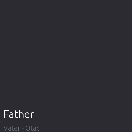
Επιστημονικής Φαντασίας
Εποχής
Ερωτικές
Ευρωπαικός Κινηματογράφος
Θρησκευτικές
Θρίλερ
Ιστορικές
Καταστροφής
Κλασσικές
Father
Vater - Otac