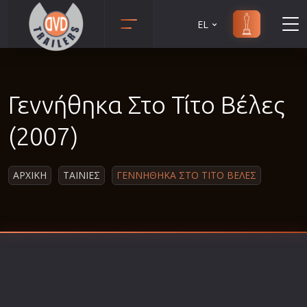
EL
Animation
Anime
Γεννήθηκα Στο Τίτο Βέλες
Αισθηματικές
Αισθησιακές
(2007)
Αστυνομικές
Β' Παγκόσμιος Πόλεμος
ΑΡΧΙΚΗ
ΤΑΙΝΙΕΣ
ΓΕΝΝΗΘΗΚΑ ΣΤΟ ΤΙΤΟ ΒΕΛΕΣ
Βιογραφίες
Γουέστερν
Δραματικές
Δράσης
Ελληνικός Κινηματογράφος
Επιβίωσης