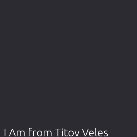
Επιστημονικής Φαντασίας
Εποχής
Ερωτικές
Ευρωπαικός Κινηματογράφος
Θρησκευτικές
Θρίλερ
Ιστορικές
Καταστροφής
Κλασσικές
I Am from Titov Veles