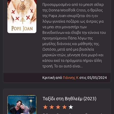
Προσαρμοσμένο από το μπεστ σέλερ
της Donna Woolfolk Cross, ο θρύλος
της Papa Joan ισχυρίζεται ότι η εν
λόγω γυναίκα ποζάρει ως άντρας για
να μπει στο μοναστήρι των
Βενεδικτίνων και έλαβε την εύνοια του
προηγούμενου Πάπα λόγω της
μεγάλης διάνοιας και μάθησής της.
Ωστόσο, μετά από μια βασιλεία
μερικών ετών, γέννησε ένα μωρό και
κάπου εκεί τα πράγματα πήραν άλλη
τροπή. Το αν αυτό είναι...
Κριτική από
Γιάννης Κ
στις 05/05/2024
Ταξίδι στη Βηθλεέμ (2023)