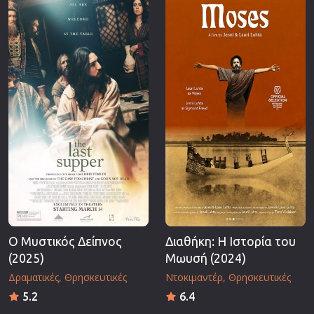
Επιστημονικής Φαντασίας
Εποχής
Ερωτικές
Ευρωπαικός Κινηματογράφος
Θρησκευτικές
Θρίλερ
Ιστορικές
Καταστροφής
Κλασσικές
Ο Μυστικός Δείπνος
Διαθήκη: Η Ιστορία του
(2025)
Μωυσή (2024)
Δραματικές
Θρησκευτικές
Ντοκιμαντέρ
Θρησκευτικές
5.2
6.4