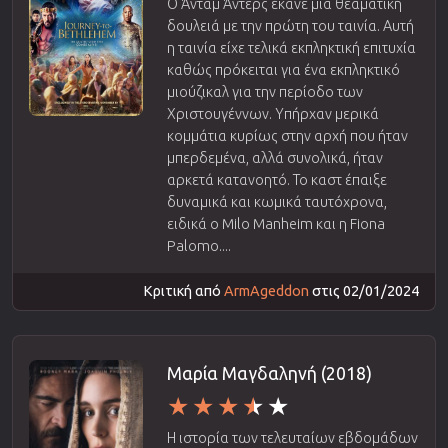
Ο Άνταμ Άντερς έκανε μια θεαματική
δουλειά με την πρώτη του ταινία. Αυτή
η ταινία είχε τελικά εκπληκτική επιτυχία
καθώς πρόκειται για ένα εκπληκτικό
μιούζικαλ για την περίοδο των
Χριστουγέννων. Υπήρχαν μερικά
κομμάτια κυρίως στην αρχή που ήταν
μπερδεμένα, αλλά συνολικά, ήταν
αρκετά κατανοητό. Το καστ έπαιξε
δυναμικά και κωμικά ταυτόχρονα,
ειδικά ο Milo Manheim και η Fiona
Palomo....
Κριτική από
ArmAgeddon
στις 02/01/2024
Μαρία Μαγδαληνή (2018)
Η ιστορία των τελευταίων εβδομάδων