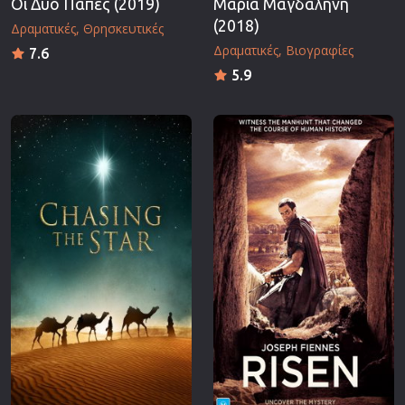
Οι Δύο Πάπες (2019)
Μαρία Μαγδαληνή
(2018)
Δραματικές
Θρησκευτικές
Δραματικές
Βιογραφίες
7.6
5.9