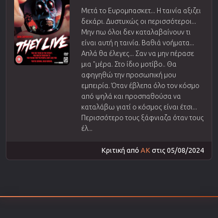
Μετά το Ευρομπασκετ... Η ταινία αξιζει
δεκάρι. Δυστυχώς οι περισσότεροι...
Μην πω όλοι δεν καταλαβαίνουν τι
είναι αυτή η ταινία. Βαθιά νοήματα...
Απλά θα έλεγες... Σαν να μην πέρασε
μια "μέρα. Στο ίδιο μοτίβο.. Θα
αφηγηθώ την προσωπική μου
εμπειρία. Όταν έβλεπα όλο τον κόσμο
από ψηλά και προσπαθούσα να
καταλάβω γιατί ο κόσμος είναι έτσι...
Περισσότερο τους ξάφνιαζα όταν τους
έλ...
Κριτική από
AK
στις 05/08/2024