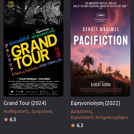
Επιστημονικής Φαντασίας
Εποχής
Ερωτικές
Ευρωπαικός Κινηματογράφος
Θρησκευτικές
Θρίλερ
Ιστορικές
Καταστροφής
Κλασσικές
Grand Tour (2024)
Ειρηνοποίηση (2022)
Αισθηματικές
Δραματικές
Δραματικές
Ευρωπαικός Κινηματογράφος
6.5
6.3