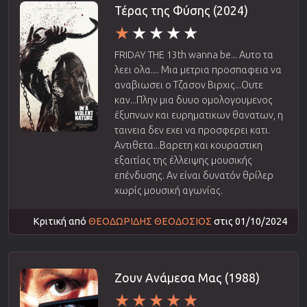
Τέρας της Φύσης (2024)
FRIDAY THE 13th wanna be... Αυτο τα
λεει ολα.... Μια μετρια προσπαφεια να
αναβιωσει ο Τζασον Βιρχις...Ουτε
καν...Πλην μια δυυο ομολογουμενος
έξυπνων και ευρηματικων θανατων, η
ταινεια δεν εχει να προσφερει κατι.
Αντιθετα...Βαρετη και κουραστικη
εξαιτίας της έλλειψης μουσικής
επένδυσης. Αν είναι δυνατόν θρίλερ
χωρίς μουσική αγωνίας.
Κριτική από
ΘΕΟΔΩΡΙΔΗΣ ΘΕΟΔΟΣΙΟΣ
στις 01/10/2024
Ζουν Ανάμεσα Μας (1988)