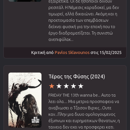
εξαιρετικά. Οι δε ηθοποιοί δίνουν
ρεσιτάλ. Η Νέμεσις καραδοκεί, μα δεν
τιμωρεί, αλλά δικαιώνει. Ακόμη και η
προετοιμασία των επεμβάσεων
δείχνει φυσική για την εποχή που το
έργο διαδραματίζεται. Τη συνιστώ
ανεπιφύλακ...
Κριτική από
Pavlos Sklavounos
στις 15/02/2025
Τέρας της Φύσης (2024)
FRIDAY THE 13th wanna be... Αυτο τα
λεει ολα.... Μια μετρια προσπαφεια να
αναβιωσει ο Τζασον Βιρχις...Ουτε
καν...Πλην μια δυυο ομολογουμενος
έξυπνων και ευρηματικων θανατων, η
ταινεια δεν εχει να προσφερει κατι.