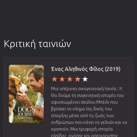
Κριτική ταινιών
Ένας Αληθινός Φίλος (2019)
Μια υπέροχη οικογενειακή ταινία...!!!
Θα δούμε τη συγκινητική ιστορία του
αφοσιωμένου σκύλου Μπέιλι που
βρίσκει το νόημα της δικής του
ύπαρξης μέσα από τις ζωές των
ανθρώπων που κάνει να γελούν και να
αγαπούν. Μια τρυφερή ιστορία
ελπίδας, αγάπης και απεριόριστης