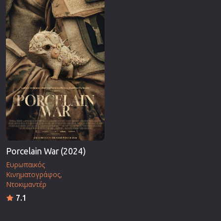
Επιστημονικής Φαντασίας
Εποχής
Ερωτικές
Ευρωπαικός Κινηματογράφος
Θρησκευτικές
Θρίλερ
Ιστορικές
Καταστροφής
Κλασσικές
Porcelain War (2024)
Ευρωπαικός
Κινηματογράφος
Ντοκιμαντέρ
7.1