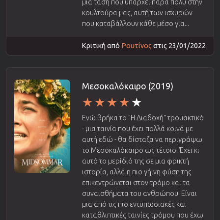
μια τάση που υπάρχει πάρα πολύ στην
κουλτούρα μας, αυτή των ισχυρών
που καταβάλλουν κάθε μέσο για...
Κριτική από
Ρουτίνος
στις 23/01/2022
Μεσοκαλόκαιρο (2019)
Ενώ βρήκα το "Η Διαδοχή" τρομακτικό
- μια ταινία που έχει πολλά κοινά με
αυτή εδώ - θα δίσταζα να περιγράψω
το Μεσοκαλόκαιρο ως τέτοιο. Έχει κι
αυτό το μερίδιό της σε μια φρικτή
ιστορία, αλλά η πιο γήινη φύση της
επικεντρώνεται στον τρόμο και τα
συναισθήματα του ανθρώπου. Είναι
μια από τις πιο εντυπωσιακές και
καταθλιπτικές ταινίες τρόμου που έχω