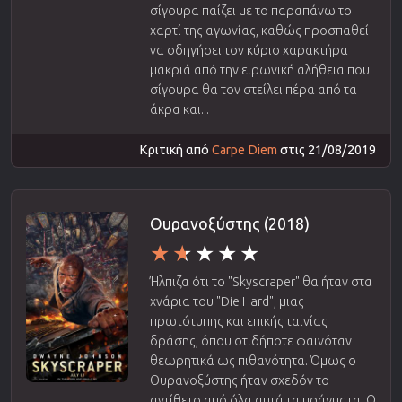
σίγουρα παίζει με το παραπάνω το
χαρτί της αγωνίας, καθώς προσπαθεί
να οδηγήσει τον κύριο χαρακτήρα
μακριά από την ειρωνική αλήθεια που
σίγουρα θα τον στείλει πέρα από τα
άκρα και...
Κριτική από
Carpe Diem
στις 21/08/2019
Ουρανοξύστης (2018)
Ήλπιζα ότι το "Skyscraper" θα ήταν στα
χνάρια του "Die Hard", μιας
πρωτότυπης και επικής ταινίας
δράσης, όπου οτιδήποτε φαινόταν
θεωρητικά ως πιθανότητα. Όμως ο
Ουρανοξύστης ήταν σχεδόν το
αντίθετο από όλα αυτά τα πράγματα. Ο