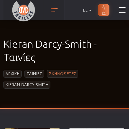
EL
Animation
Anime
Kieran Darcy-Smith -
Αισθηματικές
Αισθησιακές
Ταινίες
Αστυνομικές
Β' Παγκόσμιος Πόλεμος
ΑΡΧΙΚΗ
ΤΑΙΝΙΕΣ
ΣΚΗΝΟΘΕΤΕΣ
Βιογραφίες
KIERAN DARCY-SMITH
Γουέστερν
Δραματικές
Δράσης
Ελληνικός Κινηματογράφος
Επιβίωσης