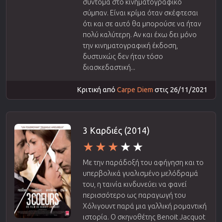
σύντομα στο κινηματογραφικό
σύμπαν. Είναι κρίμα όταν σκέφτεσαι
ότι και σε αυτό θα μπορούσε να ήταν
πολύ καλύτερη. Αν και έχω δει μόνο
την κινηματογραφική έκδοση,
δυστυχώς δεν ήταν τόσο
διασκεδαστική...
Κριτική από
Carpe Diem
στις 26/11/2021
3 Καρδιές (2014)
Με την παράδοξή του αφήγηση και το
υπερβολικά γυαλισμένο μελόδραμά
του, η ταινία κινδυνεύει να φανεί
περισσότερο ως παραγωγή του
Χόλιγουντ παρά μια γαλλική ρομαντική
ιστορία. Ο σκηνοθέτης Benoit Jacquot