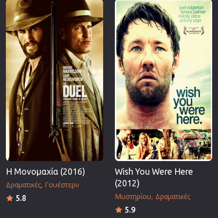
Επιστημονικής Φαντασίας
Εποχής
Ερωτικές
Ευρωπαικός Κινηματογράφος
Θρησκευτικές
Θρίλερ
Ιστορικές
Καταστροφής
Κλασσικές
Η Μονομαχία (2016)
Wish You Were Here
(2012)
Δραματικές
Γουέστερν
Μυστηρίου
Δραματικές
5.8
5.9