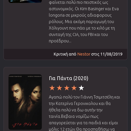
φαίνεται πολύ πιο πειστικός ως
αστυνομικός. Οι Kim Basinger και Eva
longoria σε μικρούς αδιαφορους
ρόλους. Μια ακόμη παραγωγή του
Χόλιγουντ που πάει με το κιλό με τη
συνταγή της CIA, του FBI και του
προέδρου...
Κριτική από
Nestor
στις 11/08/2019
Για Πάντα (2020)
Αγαπώ πολύ τον Γιάννη Τσιμιτσέλη και
την Κατερίνα Γερονικολου και θα
ήθελα πολύ να δω αυτήν την
ταινία.Βεβαια νομίζω πως
απαγορεύεται για τα παιδιά και είμαι
μόλις 12 ετών.Θα προσπαθήσω να