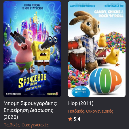
Επιστημονικής Φαντασίας
Εποχής
Ερωτικές
Ευρωπαικός Κινηματογράφος
Θρησκευτικές
Θρίλερ
Ιστορικές
Καταστροφής
Κλασσικές
Μπομπ Σφουγγαράκης:
Hop (2011)
Επιχείρηση Διάσωσης
Παιδικές
Οικογενειακές
(2020)
5.4
Παιδικές
Οικογενειακές