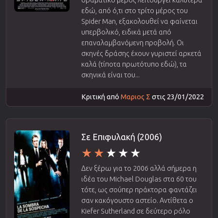
εδώ, από ό,τι στο τρίτο μέρος του
Spider Man, εξακολουθεί να φαίνεται
υπερβολικό, ειδικά μετά από
επαναλαμβανόμενη προβολή. Οι
σκηνές δράσης έχουν γυριστεί αρκετά
καλά (τίποτα πρωτότυπο εδώ), τα
σκηνικά είναι του...
Κριτική από
Μαριος Σ
στις 23/01/2022
Σε Επιφυλακή (2006)
Δεν ξέρω για το 2006 αλλά σήμερα η
ιδέα του Michael Douglas στα 60 του
τότε, ως σούπερ πράκτορα φαντάζει
σαν κακόγουστο αστείο. Αντίθετα ο
Kiefer Sutherland σε δεύτερο ρόλο