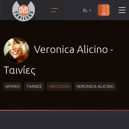
EL
Animation
Anime
Αισθηματικές
Veronica Alicino -
Αισθησιακές
Αστυνομικές
Ταινίες
Β' Παγκόσμιος Πόλεμος
Βιογραφίες
ΑΡΧΙΚΗ
ΤΑΙΝΙΕΣ
ΗΘΟΠΟΙΟΙ
VERONICA ALICINO
Γουέστερν
Δραματικές
Δράσης
Ελληνικός Κινηματογράφος
Επιβίωσης