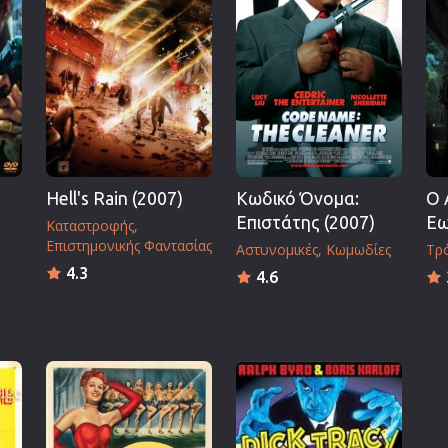
Πολεμικές Τέχνες
Πολιτική
Σπορ
ος
Τηλεοπτικές Σειρές
Τρόμου
Φαντασίας
Hell's Rain (2007)
Κωδικό Όνομα:
Ο 
Φιλμ Νουάρ
Επιστάτης (2007)
Εω
Καταστροφής
Χριστουγεννιάτικες
Επιστημονικής Φαντασίας
Αστυνομικές
Κωμωδίες
Τρ
Ρομαντικές Κωμωδίες
4.3
4.6