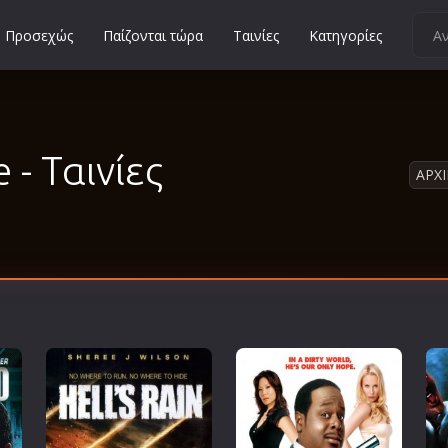
Προσεχώς
Παίζονται τώρα
Ταινίες
Κατηγορίες
Κοινωνικές
Κωμωδίες
Μικρού Μήκους
 - Ταινίες
ΑΡΧ
Μιούζικαλ
Μουσική
Μυστηρίου
Νεανικές
Ντοκιμαντέρ
Οικογενειακές
Παιδικές
Περιπέτειες
Πολεμικές