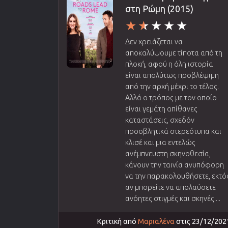
στη Ρώμη (2015)
Δεν χρειάζεται να
αποκαλύψουμε τίποτα από τη
πλοκή, αφού η όλη ιστορία
είναι απολύτως προβλέψιμη
από την αρχή μέχρι το τέλος.
Αλλά ο τρόπος με τον οποίο
είναι γεμάτη απίθανες
καταστάσεις, σχεδόν
προσβλητικά στερεότυπα και
κλισέ και μια εντελώς
ανέμπνευστη σκηνοθεσία,
κάνουν την ταινία ανυπόφορη
να την παρακολουθήσετε, εκτό
αν μπορείτε να απολαύσετε
ανόητες στιγμές και σκηνές....
Κριτική από
Μαριαλένα
στις 23/12/202