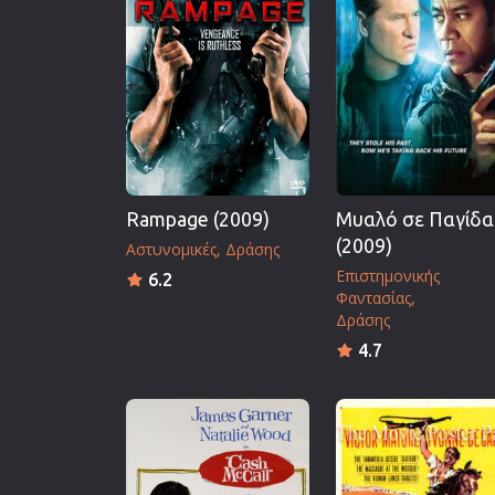
Επιστημονικής Φαντασίας
Εποχής
Ερωτικές
Ευρωπαικός Κινηματογράφ
Θρησκευτικές
Θρίλερ
Rampage (2009)
Μυαλό σε Παγίδα
Ιστορικές
(2009)
Αστυνομικές
Δράσης
Καταστροφής
Επιστημονικής
6.2
Κλασσικές
Φαντασίας
Δράσης
4.7