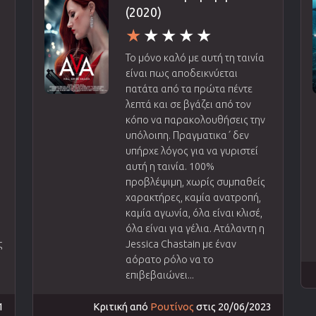
(2020)
Το μόνο καλό με αυτή τη ταινία
είναι πως αποδεικνύεται
πατάτα από τα πρώτα πέντε
λεπτά και σε βγάζει από τον
κόπο να παρακολουθήσεις την
υπόλοιπη. Πραγματικα΄ δεν
υπήρχε λόγος για να γυριστεί
αυτή η ταινία. 100%
προβλέψιμη, χωρίς συμπαθείς
χαρακτήρες, καμία ανατροπή,
καμία αγωνία, όλα είναι κλισέ,
όλα είναι για γέλια. Ατάλαντη η
ς
Jessica Chastain με έναν
αόρατο ρόλο να το
επιβεβαιώνει...
1
Κριτική από
Ρουτίνος
στις 20/06/2023