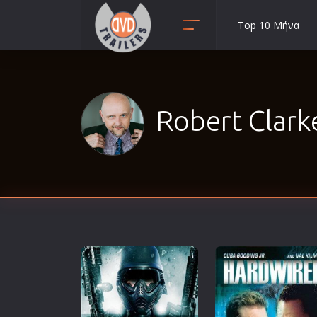
Top 10 Μήνα
Animation
Anime
Αισθηματικές
Robert Clarke
Αισθησιακές
Αστυνομικές
Β' Παγκόσμιος Πόλεμος
Βιογραφίες
Γουέστερν
Δραματικές
Δράσης
Ελληνικός Κινηματογράφος
Επιβίωσης