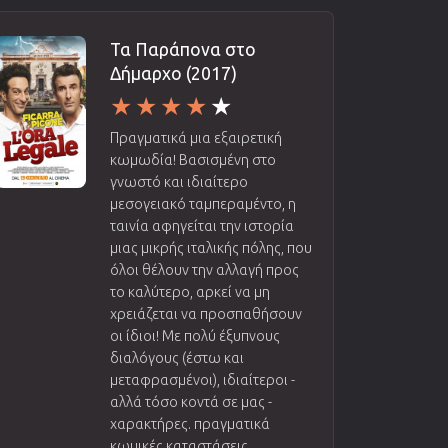
Τα Παράπονα στο
Δήμαρχο (2017)
Πραγματικά μια εξαιρετική
κωμωδία! Βασισμένη στο
γνωστό και ιδιαίτερο
μεσογειακό ταμπεραμέντο, η
ταινία αφηγείται την ιστορία
μιας μικρής ιταλικής πόλης, που
όλοι θέλουν την αλλαγή προς
το καλύτερο, αρκεί να μη
χρειάζεται να προσπαθήσουν
οι ίδιοι! Με πολύ έξυπνους
διαλόγους (έστω και
μεταφρασμένοι), ιδιαίτεροι -
αλλά τόσο κοντά σε μας -
χαρακτήρες. πραγματικά
κωμικές καταστάσεις...