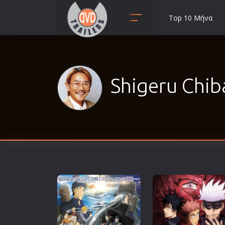
Top 10 Μήνα
Animation
Anime
Αισθηματικές
Shigeru Chiba
Αισθησιακές
Αστυνομικές
Β' Παγκόσμιος Πόλεμος
Βιογραφίες
Γουέστερν
Δραματικές
Δράσης
Ελληνικός Κινηματογράφος
Επιβίωσης