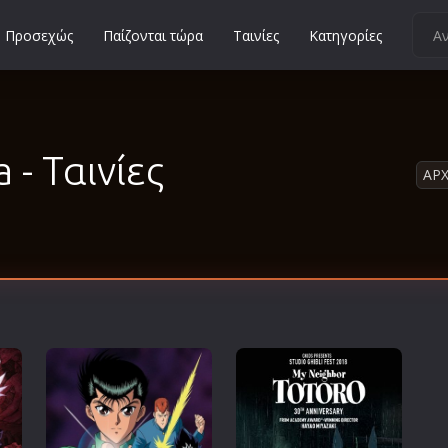
Προσεχώς
Παίζονται τώρα
Ταινίες
Κατηγορίες
Κοινωνικές
Κωμωδίες
Μικρού Μήκους
 - Ταινίες
ΑΡΧ
Μιούζικαλ
Μουσική
Μυστηρίου
Νεανικές
Ντοκιμαντέρ
Οικογενειακές
Παιδικές
Περιπέτειες
Πολεμικές