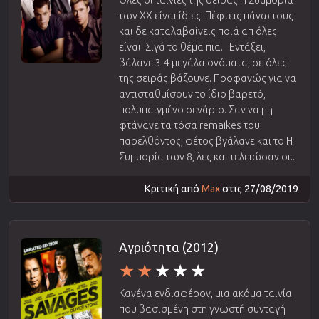
Όλες οι ταινίες της σειράς Η Συμμορία
των ΧΧ είναι ίδιες. Πέφτεις πάνω τους
και δε καταλαβαίνεις ποιά απ όλες
είναι. Σιγά το θέμα πια... Εντάξει,
βάλανε 3-4 μεγάλα ονόματα, σε όλες
της σειράς βάζουνε. Προφανώς για να
αντισταθμίσουν το ίδιο βαρετό,
πολυπαιγμένο σενάριο. Σαν να μη
φτάνανε τα τόσα remaikes του
παρελθόντος, φέτος βγάλανε και το Η
Συμμορία των 8, λες και τελειώσαν οι...
Κριτική από
Max
στις 27/08/2019
Αγριότητα (2012)
Κανένα ενδιαφέρον, μια ακόμα ταινία
που βασισμένη στη γνωστή συνταγή