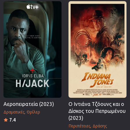
Επιστημονικής Φαντασίας
Εποχής
Ερωτικές
Ευρωπαικός Κινηματογράφος
Θρησκευτικές
Θρίλερ
Ιστορικές
Καταστροφής
Κλασσικές
Αεροπειρατεία (2023)
Ο Ιντιάνα Τζόουνς και ο
Δίσκος του Πεπρωμένου
Δραματικές
Θρίλερ
(2023)
7.4
Περιπέτειες
Δράσης