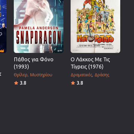
Πολεμικές Τέχνες
Πολιτική
Σπορ
ος
Τηλεοπτικές Σειρές
Τρόμου
Φαντασίας
Πάθος για Φόνο
Ο Λάκκος Με Τις
Φιλμ Νουάρ
(1993)
Τίγρεις (1976)
Χριστουγεννιάτικες
τ
Θρίλερ
Μυστηρίου
Δραματικές
Δράσης
Ρομαντικές Κωμωδίες
3.8
3.8