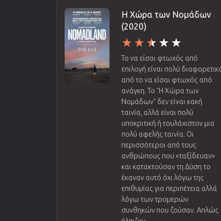
Η Χώρα των Νομάδων
(2020)
Το να είσαι φτωχός από
επιλογή είναι πολύ διαφορετικ
από το να είσαι φτωχός από
ανάγκη. Το "Η Χώρα των
Νομάδων" δεν είναι κακή
ταινία, αλλά είναι πολύ
υποκριτική ή τουλάχιστον μια
πολύ αφελής ταινία. Οι
περισσότεροι από τους
ανθρώπους που «ταξίδευαν»
και κατακτούσαν τη Δύση το
έκαναν αυτό όχι λόγω της
επιθυμίας για περιπέτεια αλλά
λόγω των τρομερών
συνθηκών που ζούσαν. Απλώς
ήλπιζαν...