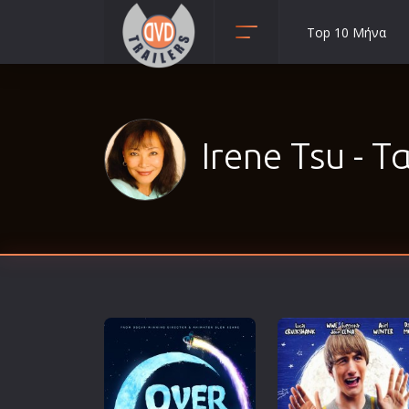
Top 10 Μήνα
Animation
Anime
Αισθηματικές
Irene Tsu - Τα
Αισθησιακές
Αστυνομικές
Β' Παγκόσμιος Πόλεμος
Βιογραφίες
Γουέστερν
Δραματικές
Δράσης
Ελληνικός Κινηματογράφος
Επιβίωσης