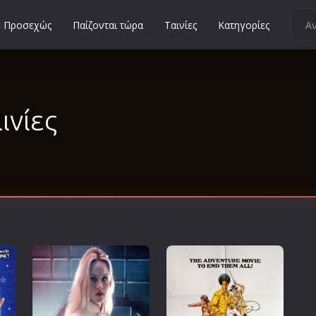
Προσεχώς
Παίζονται τώρα
Ταινίες
Κατηγορίες
Κοινωνικές
Κωμωδίες
Μικρού Μήκους
ινίες
Μιούζικαλ
Μουσική
Μυστηρίου
Νεανικές
Ντοκιμαντέρ
Οικογενειακές
Παιδικές
Περιπέτειες
Πολεμικές