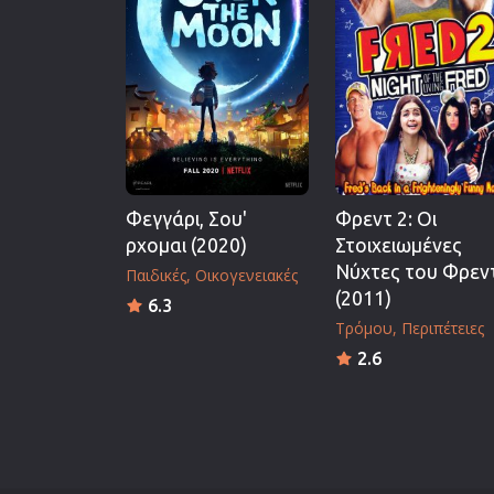
Επιστημονικής Φαντασίας
Εποχής
Ερωτικές
Ευρωπαικός Κινηματογράφ
Θρησκευτικές
Θρίλερ
Φεγγάρι, Σου'
Φρεντ 2: Οι
Ιστορικές
ρχομαι (2020)
Στοιχειωμένες
Καταστροφής
Νύχτες του Φρεν
Παιδικές
Οικογενειακές
Κλασσικές
(2011)
6.3
Τρόμου
Περιπέτειες
2.6