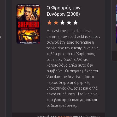
Ο Φρουρός των
Συνόρων (2008)
Με cast τον Jean claude van
ό
damme, τον scott adkins και τον
σκηνοθέτη Issac florentine η
ταινία είχε την ευκαιρία να είναι
καλύτερη από το "Κυρίαρχος
του παιχνιδιού", αλλά για
κάποιο λόγο απλά αυτό δεν
συμβαίνει. Οι σκηνές μάχης του
Van damme δεν είναι τίποτα
περισσότερο από μερικές
μπροστινές κλωτσιές και απλά
πάνω χτυπήματα. Η ταινία είναι
χαμηλού προϋπολογισμού και
οι δευτερεύοντες...