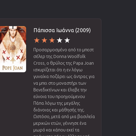
Πάπισσα Ιωάννα (2009)
Προσαρμοσμένο από το μπεστ
σέλερ της Donna Woolfolk
Cross, ο θρύλος της Papa Joan
ισχυρίζεται ότι η εν λόγω
γυναίκα ποζάρει ως άντρας για
να μπει στο μοναστήρι των
Βενεδικτίνων και έλαβε την
εύνοια του προηγούμενου
Πάπα λόγω της μεγάλης
διάνοιας και μάθησής της.
Ωστόσο, μετά από μια βασιλεία
μερικών ετών, γέννησε ένα
μωρό και κάπου εκεί τα