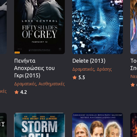
Πολεμικές Τέχνες
Πολιτική
Σπορ
ος
Τηλεοπτικές Σειρές
Τρόμου
Φαντασίας
Πενήντα
Delete (2013)
Το
Φιλμ Νουάρ
Αποχρώσεις του
Σπ
Δραματικές
Δράσης
Χριστουγεννιάτικες
Γκρι (2015)
Νεα
5.5
Ρομαντικές Κωμωδίες
Δραματικές
Αισθηματικές
κές
4.2