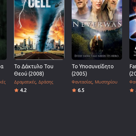
μα
Το Δάκτυλο Του
Το Υποσυνείδητο
Fa
Θεού (2008)
(2005)
(2
κές
Δραματικές
Δράσης
Φαντασίας
Μυστηρίου
Φα
4.2
6.5