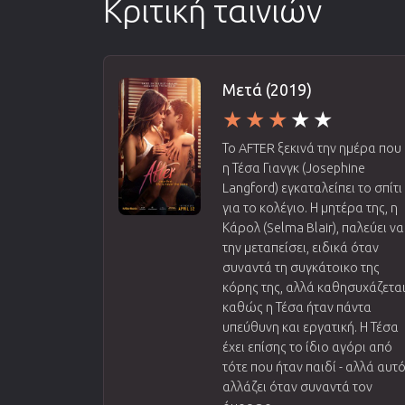
Κριτική ταινιών
Μετά (2019)
Το AFTER ξεκινά την ημέρα που
η Τέσα Γιανγκ (Josephine
Langford) εγκαταλείπει το σπίτι
για το κολέγιο. Η μητέρα της, η
Κάρολ (Selma Blair), παλεύει να
την μεταπείσει, ειδικά όταν
συναντά τη συγκάτοικο της
κόρης της, αλλά καθησυχάζετα
καθώς η Τέσα ήταν πάντα
υπεύθυνη και εργατική. Η Τέσα
έχει επίσης το ίδιο αγόρι από
τότε που ήταν παιδί - αλλά αυτ
αλλάζει όταν συναντά τον