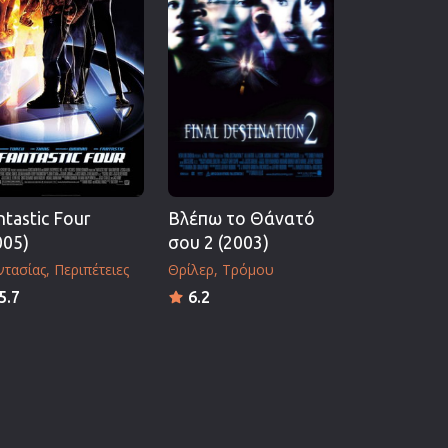
ntastic Four
Βλέπω το Θάνατό
005)
σου 2 (2003)
ντασίας
Περιπέτειες
Θρίλερ
Τρόμου
5.7
6.2