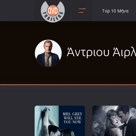
Top 10 Μήνα
Animation
Anime
Αισθηματικές
Άντριου Άιρλι
Αισθησιακές
Αστυνομικές
Β' Παγκόσμιος Πόλεμος
Βιογραφίες
Γουέστερν
Δραματικές
Δράσης
Ελληνικός Κινηματογράφος
Επιβίωσης