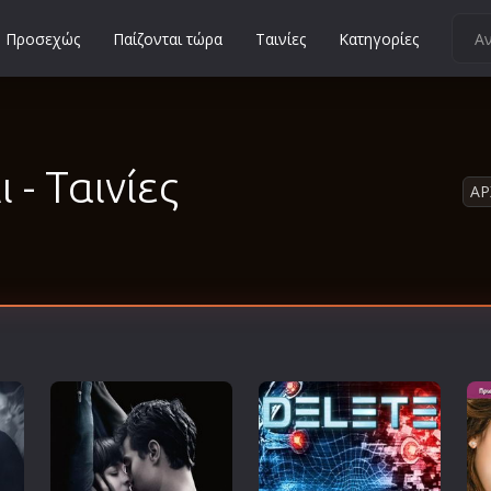
Προσεχώς
Παίζονται τώρα
Ταινίες
Κατηγορίες
Κοινωνικές
Κωμωδίες
Μικρού Μήκους
 - Ταινίες
ΑΡ
Μιούζικαλ
Μουσική
Μυστηρίου
Νεανικές
Ντοκιμαντέρ
Οικογενειακές
Παιδικές
Περιπέτειες
Πολεμικές