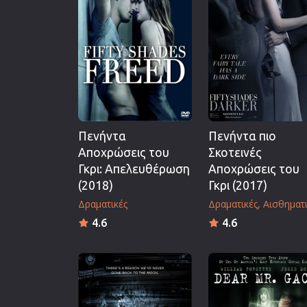
Επιστημονικής Φαντασίας
Εποχής
Ερωτικές
Ευρωπαικός Κινηματογράφ
Θρησκευτικές
Θρίλερ
Πενήντα
Πενήντα πιο
Ιστορικές
Αποχρώσεις του
Σκοτεινές
Καταστροφής
Γκρι: Απελευθέρωση
Αποχρώσεις του
Κλασσικές
(2018)
Γκρι (2017)
Δραματικές
Δραματικές
Αισθηματι
4.6
4.6