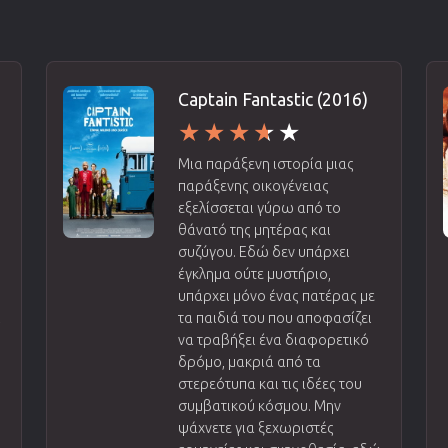
Captain Fantastic (2016)
Μια παράξενη ιστορία μιας
παράξενης οικογένειας
εξελίσσεται γύρω από το
θάνατό της μητέρας και
συζύγου. Εδώ δεν υπάρχει
έγκλημα ούτε μυστήριο,
υπάρχει μόνο ένας πατέρας με
ι
τα παιδιά του που αποφασίζει
να τραβήξει ένα διαφορετικό
δρόμο, μακριά από τα
στερεότυπα και τις ιδέες του
ό
συμβατικού κόσμου. Μην
ψάχνετε για ξεχωριστές