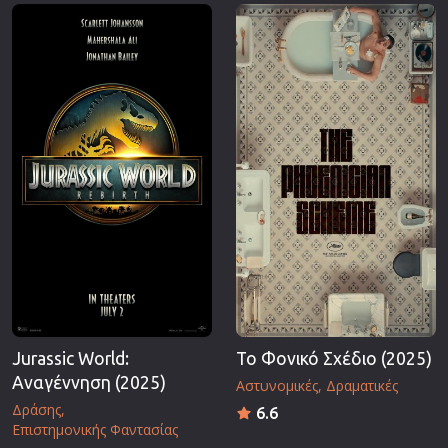
Επιστημονικής Φαντασίας
Εποχής
Ερωτικές
Ευρωπαικός Κινηματογράφος
Θρησκευτικές
Θρίλερ
Ιστορικές
Καταστροφής
Κλασσικές
Jurassic World:
Το Φονικό Σχέδιο (2025)
Αναγέννηση (2025)
Αστυνομικές
Δραματικές
Δράσης
6.6
Επιστημονικής Φαντασίας