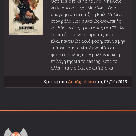
Όσο εξαιρετικά παίζουν οι Μπενίσιο
ντελ Τόρο και Τζος Μπρόλιν, τόσο
απογοητευτικά παίζει η Έμιλι Μπλαντ
στον ρόλο μιας συνεχώς αγχωτικής
και δύστροπης πράκτορας του FBI. Αν
και απ ότι φαίνεται πρωταγωνιστεί,
είναι παντελώς αδιάφορη, σαν να μην
υπάρχει στη ταινία. Δε νομίζω οτι
φταίει ο ρόλος, ήταν μάλλον κακή η
επιλογή της για το casting. Κατά τα
άλλα η ταινία έχει αρκετή βία και...
Κριτική από
ArmAgeddon
στις 03/10/2019