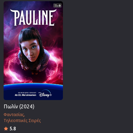
Επιστημονικής Φαντασίας
Εποχής
Ερωτικές
Ευρωπαικός Κινηματογράφος
Θρησκευτικές
Θρίλερ
Ιστορικές
Καταστροφής
Κλασσικές
Πωλίν (2024)
Φαντασίας
Τηλεοπτικές Σειρές
5.8