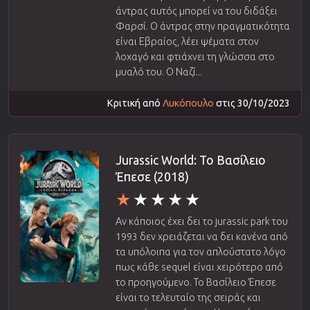
άντρας αυτός μπορεί να του διδάξει
Φαρσί. Ο άντρας στην πραγματικότητα
είναι Εβραίος, λέει ψέματα στον
λοχαγό και φτιάχνει τη γλώσσα στο
μυαλό του. Ο Ναζί...
Κριτική από
Λυκόπουλο
στις 30/10/2023
Jurassic World: Το Βασίλειο
Έπεσε (2018)
Αν κάποιος έχει δει το jurassic park του
1993 δεν χρειάζεται να δει κανένα από
τα υπόλοιπα για τον απλούστατο λόγο
πως κάθε sequel είναι χειρότερο από
το προηγούμενο. Το Βασίλειο Έπεσε
είναι το τελευταίο της σειράς και