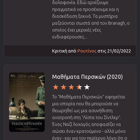
δολοφονία. Εδώ αρχίζουμε
πραγματικά να προσέχουμε και η
διασκέδαση ξεκινά. Τα μυστήρια
μαζεύονται σωστά από τον Branagh, ο
οποίος έχει μερικές νέες
ενδιαφέρουσες...
Κριτική από
Ρουτίνος
στις 21/02/2022
Μαθήματα Περσικών (2020)
Το "Μαθήματα Περσικών" αφηγείται
μια ιστορία που θα μπορούσε να
θεωρηθεί ως μια ασυνήθιστη
ανατροπή στη "Λίστα του Σίντλερ".
Ένας Ναζί λοχαγός αποφασίζει να
σώσει έναν κρατούμενο - αλλά μόνο
έναν - και για τον περίεργο λόγο ότι ο