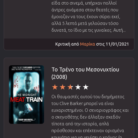
είδα στο σινεμά, υπήρχαν πολλοί
άντρες ανάμεσα στου θεατές που
έμοιαζαν να τους έχουν σύρει εκεί,
αλλά 5 λεπτά μετά γελούσαν τόσο
δυνατά, το ίδιο με τις γυναίκες. Αυτή...
Κριτική από
Μαρίκα
στις 11/01/2021
Το Τρένο του Μεσονυχτίου
(2008)
Οι θαυμαστές αυτού του διηγήματος
του Clive Barker μπορεί να είναι
ευχαριστημένοι. Ο σεναριογράφος και
ο σκηνοθέτης δεν άλλαξαν σχεδόν
τίποτα από την ιστορία, απλά
πρόσθεσαν και επέκτειναν ορισμένα
κομμάτια για να γεμίσει ο χρόνος (η