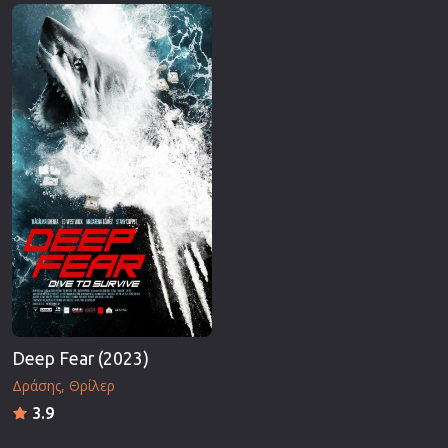
Επιστημονικής Φαντασίας
Εποχής
Ερωτικές
Ευρωπαικός Κινηματογράφος
Θρησκευτικές
Θρίλερ
Ιστορικές
Καταστροφής
Κλασσικές
Deep Fear (2023)
Δράσης
Θρίλερ
3.9