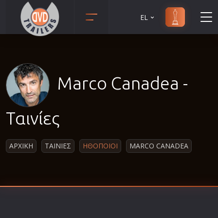
EL
Animation
Anime
Αισθηματικές
Marco Canadea -
Αισθησιακές
Αστυνομικές
Ταινίες
Β' Παγκόσμιος Πόλεμος
Βιογραφίες
ΑΡΧΙΚΗ
ΤΑΙΝΙΕΣ
ΗΘΟΠΟΙΟΙ
MARCO CANADEA
Γουέστερν
Δραματικές
Δράσης
Ελληνικός Κινηματογράφος
Επιβίωσης