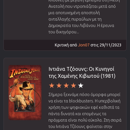
Ανατολή που ντροπιάζεται μετά από
μια αποτυχημένη αποστολή
ανταλλαγής πυραύλων με τη
Δημοκρατία του Λιβάνου. Η έρευνα
του δικηγόρου...
Κριτική από
Jon07
στις 29/11/2023
Ιντιάνα Τζόουνς: Οι Κυνηγοί
της Χαμένης Κιβωτού (1981)
Σήμερα ξεχνάμε πόσο όμορφα μπορεί
να είναι τα blockbusters. Η υπερβολική
χρήση των ψηφιακών εφέ καθιστά τα
πάντα δυνατά και επομένως τα
πράγματα είναι πολύ εύκολα. Στη σειρά
του Ιντιάνα Τζόουνς φαίνεται στην