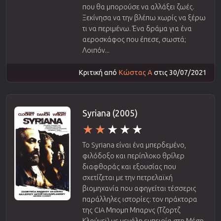
που θα μπορούσε να αλλάξει ζωές.
Ξεκίνησα να την βλέπω χωρίς να ξέρω
τι να περιμένω. Ένα δράμα για ένα
αεροσκάφος που έπεσε, σωστά;
Λοιπόν...
Κριτική από
Κώστας Α
στις 30/07/2021
Syriana (2005)
Το Syriana είναι ένα μπερδεμένο,
φιλόδοξο και περίπλοκο θρίλερ
διαφθοράς και εξουσίας που
σχετίζεται με την πετρελαϊκή
βιομηχανία που αφηγείται τέσσερις
παράλληλες ιστορίες: τον πράκτορα
της CIA Μπομπ Μπαρνς (Τζορτζ
Κλούνεϊ) με μεγάλη εμπειρία στη Μέση