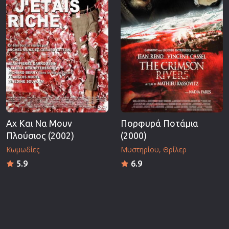
Αχ Και Να Μουν
Πορφυρά Ποτάμια
Πλούσιος (2002)
(2000)
Κωμωδίες
Μυστηρίου
Θρίλερ
5.9
6.9