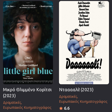
Επιστημονικής Φαντασίας
Εποχής
Ερωτικές
Ευρωπαικός Κινηματογράφος
Θρησκευτικές
Θρίλερ
Ιστορικές
Καταστροφής
Κλασσικές
Μικρό Θλιμμένο Κορίτσι
Ντααααλί! (2023)
(2023)
Δραματικές
Ευρωπαικός Κινηματογράφος
Δραματικές
Ευρωπαικός Κινηματογράφος
6.6