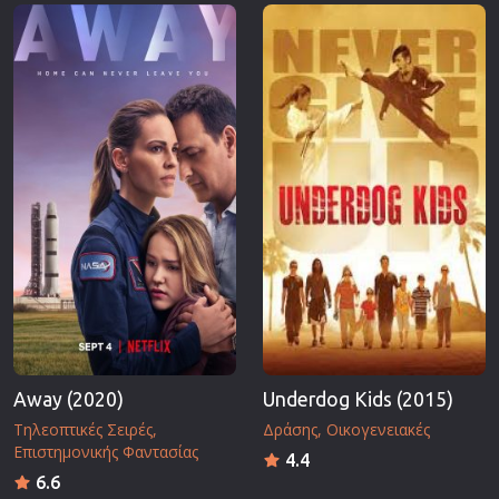
Επιστημονικής Φαντασίας
Εποχής
Ερωτικές
Ευρωπαικός Κινηματογράφος
Θρησκευτικές
Θρίλερ
Ιστορικές
Καταστροφής
Κλασσικές
Away (2020)
Underdog Kids (2015)
Τηλεοπτικές Σειρές
Δράσης
Οικογενειακές
Επιστημονικής Φαντασίας
4.4
6.6