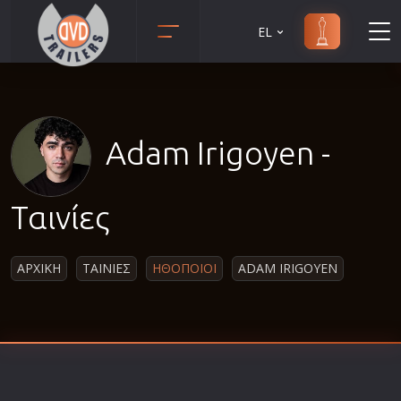
EL
Animation
Anime
Αισθηματικές
Adam Irigoyen -
Αισθησιακές
Αστυνομικές
Ταινίες
Β' Παγκόσμιος Πόλεμος
Βιογραφίες
ΑΡΧΙΚΗ
ΤΑΙΝΙΕΣ
ΗΘΟΠΟΙΟΙ
ADAM IRIGOYEN
Γουέστερν
Δραματικές
Δράσης
Ελληνικός Κινηματογράφος
Επιβίωσης