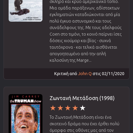
σκληρό και κρύο αμερικανικό τοπίο.
Μια ομάδα παράξενων, αδίστακτων
εγκληματιών καταδιώκονται από μία
πολύ έγκυο αστυνομικό και τους
συνάδελφους της. Με τους αδελφούς
Coen στο τιμόνι, το κοινό παίρνει ίσες
δόσεις χιούμορ και βίας - συχνά
ταυτόχρονα - και τελικά αισθάνεται
απογοητευμένο από την απλή
καλοσύνη της Marge...
Κριτική από
John Q
στις 02/11/2020
Ζωντανή Μετάδοση (1998)
Το Ζωντανή Μετάδοση είναι ένα
σκοτεινό δράμα που έχει έρθει πολύ
όμορφα στις οθόνες μας από τον