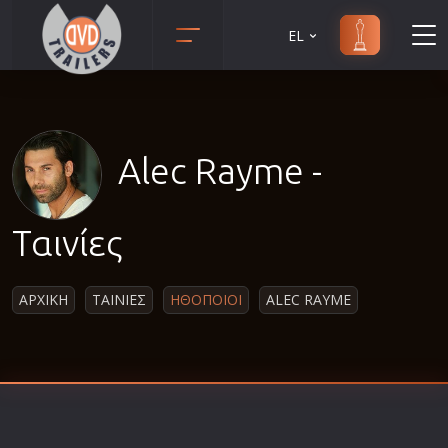
EL
Animation
Anime
Αισθηματικές
Alec Rayme -
Αισθησιακές
Αστυνομικές
Ταινίες
Β' Παγκόσμιος Πόλεμος
Βιογραφίες
ΑΡΧΙΚΗ
ΤΑΙΝΙΕΣ
ΗΘΟΠΟΙΟΙ
ALEC RAYME
Γουέστερν
Δραματικές
Δράσης
Ελληνικός Κινηματογράφος
Επιβίωσης