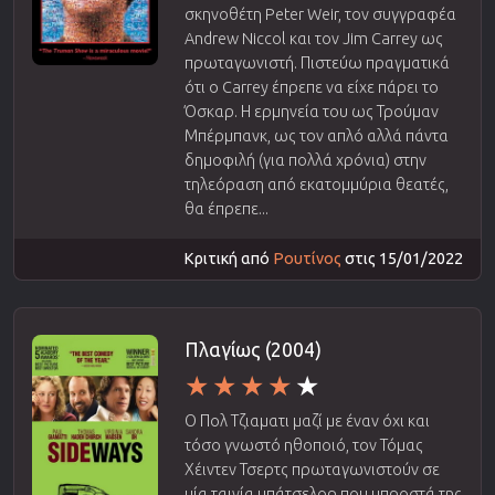
σκηνοθέτη Peter Weir, τον συγγραφέα
Andrew Niccol και τον Jim Carrey ως
πρωταγωνιστή. Πιστεύω πραγματικά
ότι ο Carrey έπρεπε να είχε πάρει το
Όσκαρ. Η ερμηνεία του ως Τρούμαν
Μπέρμπανκ, ως τον απλό αλλά πάντα
δημοφιλή (για πολλά χρόνια) στην
τηλεόραση από εκατομμύρια θεατές,
θα έπρεπε...
Κριτική από
Ρουτίνος
στις 15/01/2022
Πλαγίως (2004)
Ο Πολ Τζιαματι μαζί με έναν όχι και
τόσο γνωστό ηθοποιό, τον Τόμας
Χέιντεν Τσερτς πρωταγωνιστούν σε
μία ταινία μπάτσελορ που μπροστά της