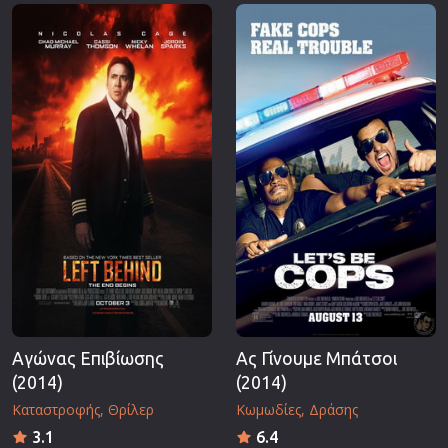
Επιστημονικής Φαντασίας
Εποχής
Ερωτικές
Ευρωπαικός Κινηματογράφος
Θρησκευτικές
Θρίλερ
Ιστορικές
Καταστροφής
Κλασσικές
Αγώνας Επιβίωσης
Ας Γίνουμε Μπάτσοι
(2014)
(2014)
Καταστροφής
Θρίλερ
Κωμωδίες
Δράσης
3.1
6.4