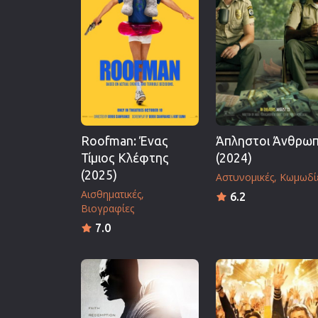
Επιστημονικής Φαντασίας
Εποχής
Ερωτικές
Ευρωπαικός Κινηματογράφ
Θρησκευτικές
Θρίλερ
Roofman: Ένας
Άπληστοι Άνθρωπ
Ιστορικές
Τίμιος Κλέφτης
(2024)
Καταστροφής
(2025)
Αστυνομικές
Κωμωδί
Κλασσικές
Αισθηματικές
6.2
Βιογραφίες
7.0