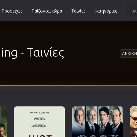
Προσεχώς
Παίζονται τώρα
Ταινίες
Κατηγορίες
Κοινωνικές
Κωμωδίες
Μικρού Μήκους
ng - Ταινίες
ΑΡΧΙΚΗ
Μιούζικαλ
Μουσική
Μυστηρίου
Νεανικές
Ντοκιμαντέρ
Οικογενειακές
Παιδικές
Περιπέτειες
Πολεμικές