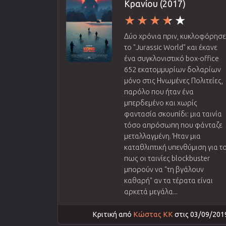
Κρανίου (2017)
Δύο χρόνια πριν, κυκλοφόρησ
το "Jurassic World" και έκανε
ένα συγκλονιστικό box-office
652 εκατομμυρίων δολαρίων
μόνο στις Ηνωμένες Πολιτείες,
παρόλο που ήταν ένα
μπερδεμένο και χωρίς
φαντασία σκουπίδι: μια ταινία
τόσο απρόσωπη που φάνταζε
μεταλλαγμένη. Ήταν μια
καταθλιπτική υπενθύμιση για τ
πως οι ταινίες blockbuster
μπορούν να "τη βγάλουν
καθαρή" αν τα τέρατα είναι
αρκετά μεγάλα...
Κριτική από
Κώστας ΚΚ
στις 03/09/201