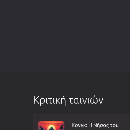
Κριτική ταινιών
Κονγκ: Η Νήσος του