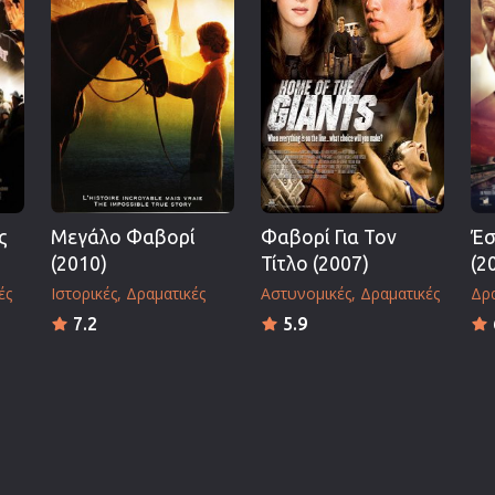
ς
Μεγάλο Φαβορί
Φαβορί Για Τον
Έσ
(2010)
Τίτλο (2007)
(2
ές
Ιστορικές
Δραματικές
Αστυνομικές
Δραματικές
Δρα
7.2
5.9