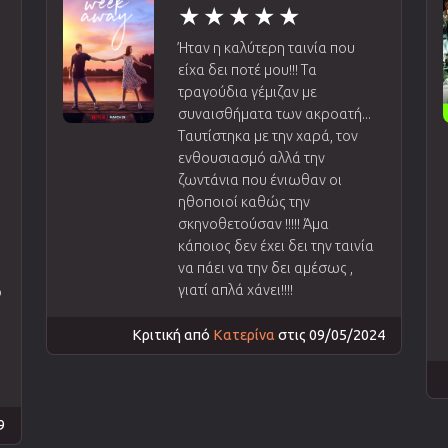
Ήταν η καλύτερη ταινία που
είχα δει ποτέ μου!!! Τα
ε
τραγούδια γέμιζαν με
συναισθήματα των ακροατή...
Ταυτίστηκα με την χαρά, τον
ενθουσιασμό αλλά την
ζωντάνια που ένιωθαν οι
ηθοποιοί καθώς την
σκηνοθετούσαν !!!!! Άμα
κάποιος δεν έχει δει την ταινία
να πάει να την δει αμέσως ,
γιατί απλά χάνει!!!!
ο
Κριτική από
Κατερίνα
στις 09/05/2024
9