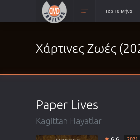
Top 10 Μήνα
Animation
Anime
Χάρτινες Ζωές (20
Αισθηματικές
Αισθησιακές
Αστυνομικές
Β' Παγκόσμιος Πόλεμος
Βιογραφίες
Γουέστερν
Paper Lives
Δραματικές
Δράσης
Kagittan Hayatlar
Ελληνικός Κινηματογράφος
Επιβίωσης
6.6
2021