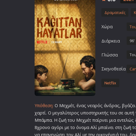
Επιστημονικής Φαντασίας
Δραματικές
Κ
Εποχής
Ερωτικές
Χώρα
Του
Ευρωπαικός Κινηματογράφ
Διάρκεια
96'
Θρησκευτικές
Θρίλερ
Γλώσσα
Του
Ιστορικές
Σκηνοθεσία
Can
Καταστροφής
Κλασσικές
Netflix
Υπόθεση:
Ο Μεχμέτ, ένας νεαρός άνδρας, βγάζει
χαρτί. Ο μεγαλύτερος υποστηρικτής του σε αυτή
Μπάμπα. Η
ζωή
του Μεχμέτ παίρνει μια εντελώς 
8χρονο αγόρι με το όνομα Αλί μπαίνει στη
ζωή
το
να επανενώσει τον Αλί με την οικογένειά του, δ