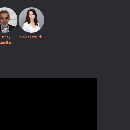
Turgay
Selen Öztürk
anülkü