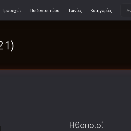
Προσεχώς
Παίζονται τώρα
Ταινίες
Κατηγορίες
Κοινωνικές
Κωμωδίες
21)
Μικρού Μήκους
Μιούζικαλ
Μουσική
Μυστηρίου
Νεανικές
Ντοκιμαντέρ
Οικογενειακές
Παιδικές
Περιπέτειες
Ηθοποιοί
Πολεμικές