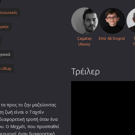
Πολεμικές Τέχνες
οινωνικές
Πολιτική
Σπορ
ρκία
ος
Τηλεοπτικές Σειρές
Çagatay
Emir Ali Dogrul
Τρόμου
Ulusoy
T
Φαντασίας
ρκικά
Φιλμ Νουάρ
 Ulkay
Τρέιλερ
Χριστουγεννιάτικες
Ρομαντικές Κωμωδίες
 τα προς το ζην μαζεύοντας
 τη
ζωή
είναι ο Ταχσίν
διαφορετική τροπή όταν ένα
υ. Ο Μεχμέτ, που προσπαθεί
ημιουργεί έναν διαφορετικό