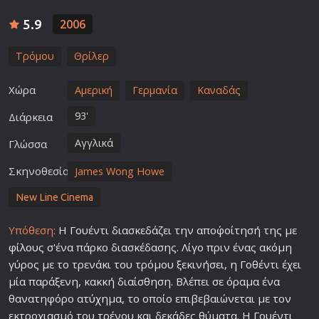
5.9
2006
Τρόμου
Θρίλερ
Χώρα
Αμερική
Γερμανία
Καναδάς
93'
Διάρκεια
Αγγλικά
Γλώσσα
Σκηνοθεσία
James Wong Howe
New Line Cinema
Υπόθεση:
Η Γουέντι διασκεδάζει την απο΄φοίτησή της με
φίλο
υς σ'ένα πάρκο διασκέδασης. Λίγο πριν ένας ακόμη
γύρος με το τρενάκι του τρόμου ξεκινήσει, η Γοθέντι έχει
μία παράξενη, κακκή διαίσθηση. Βλέπει σε όραμα ένα
θανατηφόρο α
τύχη
μα, το οποίο επιβεβαιώνεται με τον
εκτροχιασμό του τρένου και δεκάδες θύματα. Η Γουέντι