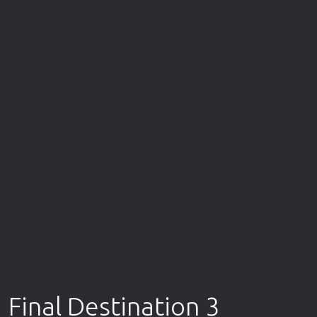
Επιστημονικής Φαντασίας
Εποχής
Ερωτικές
Ευρωπαικός Κινηματογράφος
Θρησκευτικές
Θρίλερ
Ιστορικές
Καταστροφής
Κλασσικές
Final Destination 3