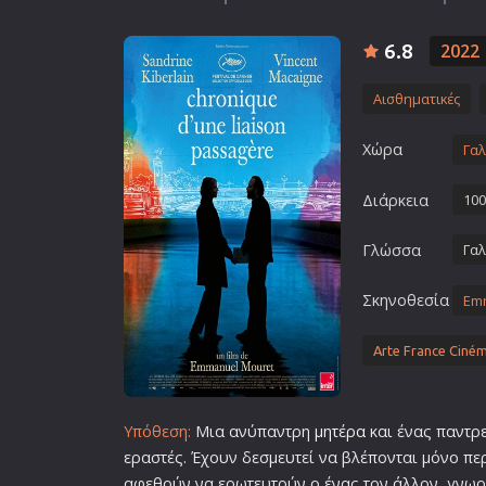
Επιστημονικής Φαντασίας
6.8
2022
Εποχής
Ερωτικές
Αισθηματικές
Ευρωπαικός Κινηματογράφ
Χώρα
Γαλ
Θρησκευτικές
Θρίλερ
Διάρκεια
100
Ιστορικές
Γλώσσα
Γαλ
Καταστροφής
Κλασσικές
Σκηνοθεσία
Em
Arte France Ciné
Υπόθεση:
Μια ανύπαντρη
μητέρα
και ένας παντρ
εραστές. Έχουν δεσμευτεί να βλέπονται μόνο πε
αφεθούν να ερωτευτούν ο ένας τον άλλον, γνωρ