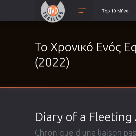
Top 10 Μήνα
Animation
Anime
Το Χρονικό Ενός 
Αισθηματικές
Αισθησιακές
(2022)
Αστυνομικές
Β' Παγκόσμιος Πόλεμος
Βιογραφίες
Γουέστερν
Δραματικές
Diary of a Fleeting 
Δράσης
Ελληνικός Κινηματογράφος
Chronique d'une liaison pa
Επιβίωσης