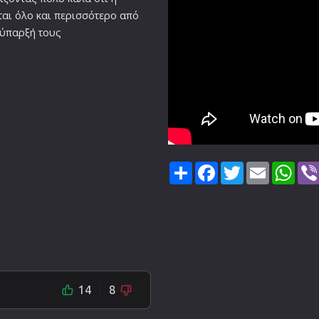
ται όλο και περισσότερο από
νύπαρξή τους
Share
Facebook
Twitter
Email
Wha
14
8