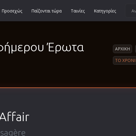
Προσεχώς
Παίζονται τώρα
Ταινίες
Κατηγορίες
Κοινωνικές
Κωμωδίες
Εφήμερου Έρωτα
Μικρού Μήκους
ΑΡΧΙΚΗ
Μιούζικαλ
ΤΟ ΧΡΟΝ
Μουσική
Μυστηρίου
Νεανικές
Ντοκιμαντέρ
Οικογενειακές
Affair
Παιδικές
Περιπέτειες
ssagère
Πολεμικές