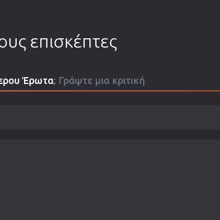
τους επισκέπτες
μερου Έρωτα
; Γράψτε μια κριτική