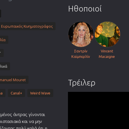
Πολεμικές Τέχνες
Ηθοποιοί
Πολιτική
Σπορ
Ευρωπαικός Κινηματογράφος
ος
Τηλεοπτικές Σειρές
λία
Τρόμου
Φαντασίας
Σαντρίν
Vincent
'
Καϊμπερλίν
Macaigne
Φιλμ Νουάρ
λικά
Χριστουγεννιάτικες
Ρομαντικές Κωμωδίες
manuel Mouret
Τρέιλερ
ma
Canal+
Weird Wave
εμένος άντρας γίνονται
ριστασιακά και να μην
ίζοντας πολύ καλά ότι η