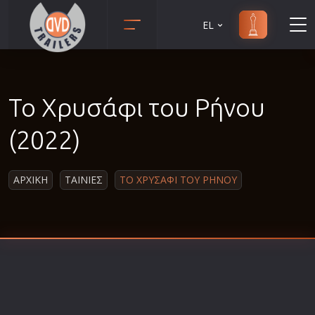
EL
Animation
Anime
Το Χρυσάφι του Ρήνου
Αισθηματικές
Αισθησιακές
(2022)
Αστυνομικές
Β' Παγκόσμιος Πόλεμος
ΑΡΧΙΚΗ
ΤΑΙΝΙΕΣ
ΤΟ ΧΡΥΣΑΦΙ ΤΟΥ ΡΗΝΟΥ
Βιογραφίες
Γουέστερν
Δραματικές
Δράσης
Ελληνικός Κινηματογράφος
Επιβίωσης