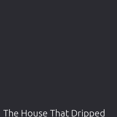
Επιστημονικής Φαντασίας
Εποχής
Ερωτικές
Ευρωπαικός Κινηματογράφος
Θρησκευτικές
Θρίλερ
Ιστορικές
Καταστροφής
Κλασσικές
The House That Dripped