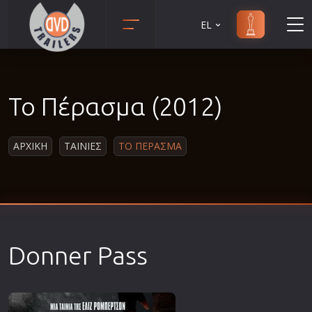
EL
Animation
Anime
Το Πέρασμα (2012)
Αισθηματικές
Αισθησιακές
ΑΡΧΙΚΗ
ΤΑΙΝΙΕΣ
ΤΟ ΠΕΡΑΣΜΑ
Αστυνομικές
Β' Παγκόσμιος Πόλεμος
Βιογραφίες
Γουέστερν
Δραματικές
Donner Pass
Δράσης
Ελληνικός Κινηματογράφος
Επιβίωσης