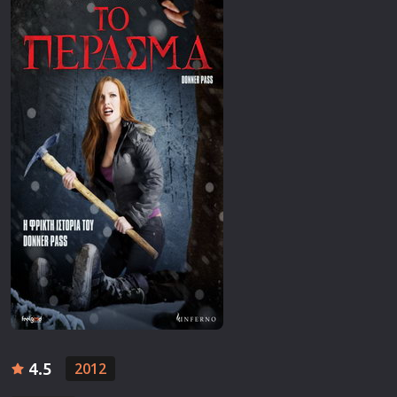
Επιστημονικής Φαντασίας
Εποχής
Ερωτικές
Ευρωπαικός Κινηματογράφος
Θρησκευτικές
Θρίλερ
Ιστορικές
Καταστροφής
Κλασσικές
4.5
2012