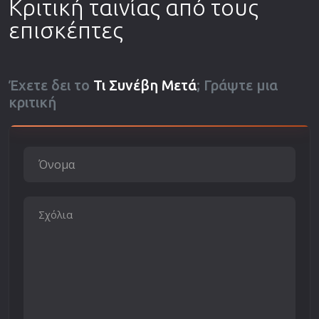
Κριτική ταινίας από τους
επισκέπτες
Έχετε δει το
Τι Συνέβη Μετά
; Γράψτε μια
κριτική