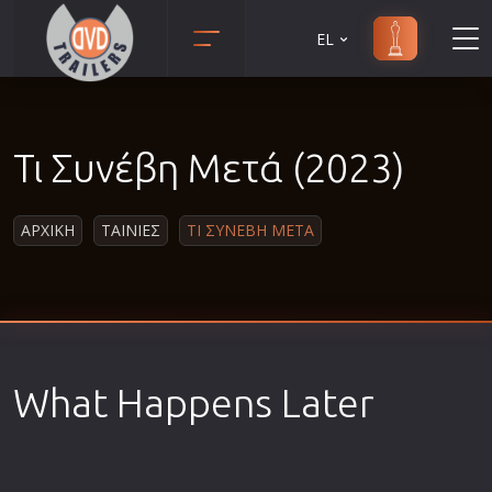
EL
Animation
Anime
Τι Συνέβη Μετά (2023)
Αισθηματικές
Αισθησιακές
ΑΡΧΙΚΗ
ΤΑΙΝΙΕΣ
ΤΙ ΣΥΝΕΒΗ ΜΕΤΑ
Αστυνομικές
Β' Παγκόσμιος Πόλεμος
Βιογραφίες
Γουέστερν
Δραματικές
What Happens Later
Δράσης
Ελληνικός Κινηματογράφος
Επιβίωσης