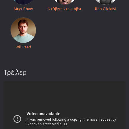
Μεγκ Ράιαν
Ντέιβιντ Ντουκόβνι
Rob Gilchrist
Will Reed
Τρέιλερ