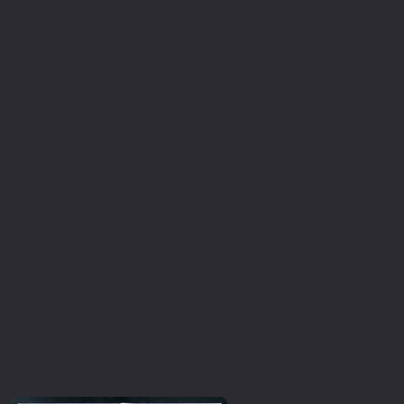
Επιστημονικής Φαντασίας
Εποχής
Ερωτικές
Ευρωπαικός Κινηματογράφος
Θρησκευτικές
Θρίλερ
Ιστορικές
Καταστροφής
Κλασσικές