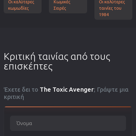
Οι καλύτερες
Κωμικές
Οι καλύτερες
κωμωδίες
Σειρές
ταινίες του
1984
Κριτική ταινίας από τους
επισκέπτες
Έχετε δει το
The Toxic Avenger
; Γράψτε μια
κριτική