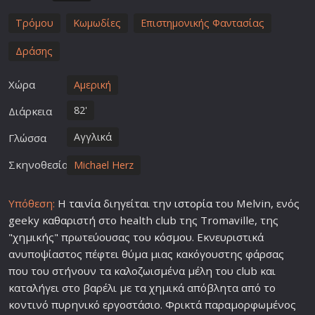
Τρόμου
Κωμωδίες
Επιστημονικής Φαντασίας
Δράσης
Χώρα
Αμερική
82'
Διάρκεια
Αγγλικά
Γλώσσα
Σκηνοθεσία
Michael Herz
Υπόθεση:
Η
ταινία
διηγείται την
ιστορία
του Melvin, ενός
geeky καθαριστή στο health club της Tromaville, της
"χημικής" πρωτεύουσας του
κόσμο
υ. Εκνευριστικά
ανυποψίαστος πέφτει θύμα μιας κακόγουστης φάρσας
που του στήνουν τα καλοζωισμένα μέλη του club και
καταλήγει στο βαρέλι με τα χημικά απόβλητα από το
κοντινό πυρηνικό εργοστάσιο. Φρικτά παραμορφωμένος