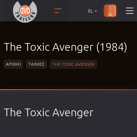
EL
Animation
Anime
The Toxic Avenger (1984)
Αισθηματικές
Αισθησιακές
ΑΡΧΙΚΗ
ΤΑΙΝΙΕΣ
THE TOXIC AVENGER
Αστυνομικές
Β' Παγκόσμιος Πόλεμος
Βιογραφίες
Γουέστερν
Δραματικές
The Toxic Avenger
Δράσης
Ελληνικός Κινηματογράφος
Επιβίωσης