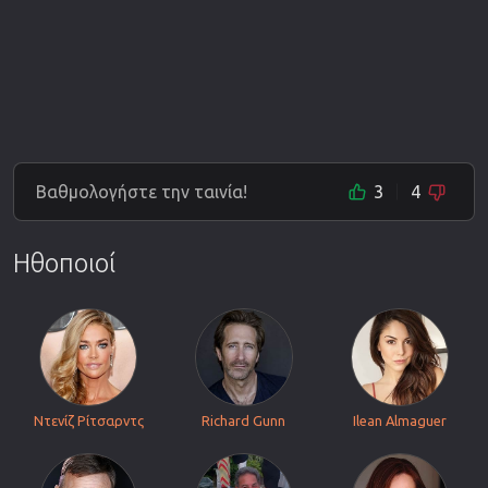
Βαθμολογήστε την ταινία!
3
4
Ηθοποιοί
Ντενίζ Ρίτσαρντς
Richard Gunn
Ilean Almaguer