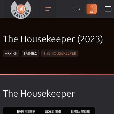
EL
Animation
Anime
The Housekeeper (2023)
Αισθηματικές
Αισθησιακές
ΑΡΧΙΚΗ
ΤΑΙΝΙΕΣ
THE HOUSEKEEPER
Αστυνομικές
Β' Παγκόσμιος Πόλεμος
Βιογραφίες
Γουέστερν
Δραματικές
The Housekeeper
Δράσης
Ελληνικός Κινηματογράφος
Επιβίωσης