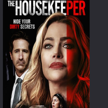
Επιστημονικής Φαντασίας
Εποχής
Ερωτικές
Ευρωπαικός Κινηματογράφος
Θρησκευτικές
Θρίλερ
Ιστορικές
Καταστροφής
Κλασσικές