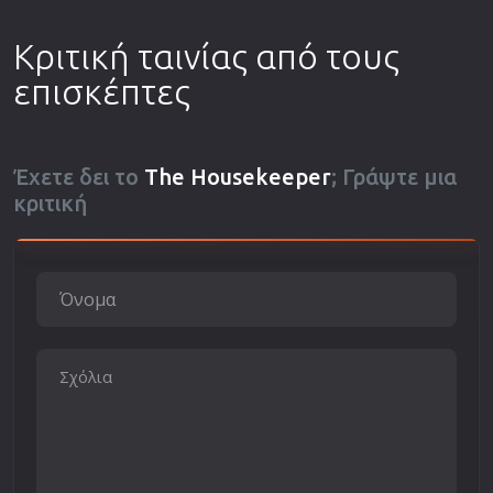
Κριτική ταινίας από τους
επισκέπτες
Έχετε δει το
The Housekeeper
; Γράψτε μια
κριτική