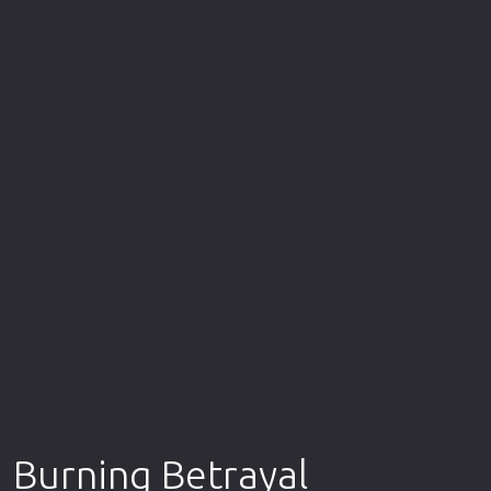
Επιστημονικής Φαντασίας
Εποχής
Ερωτικές
Ευρωπαικός Κινηματογράφος
Θρησκευτικές
Θρίλερ
Ιστορικές
Καταστροφής
Κλασσικές
Burning Betrayal