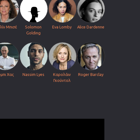
λίν Μπισέ
Solomon
Eva Lomby
Alice Dardenne
Golding
μπι Χας
Nassim Lyes
Καρολάιν
Roger Barclay
Γκούντολ