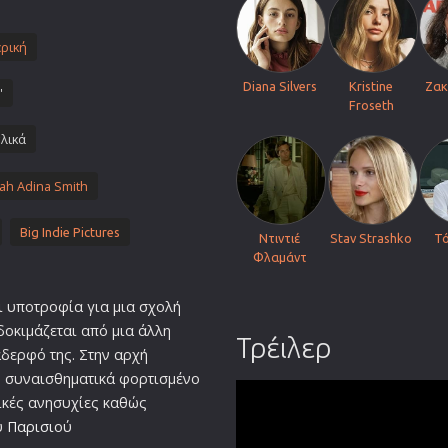
Πολεμικές Τέχνες
ρική
Πολιτική
Σπορ
Diana Silvers
Kristine
Ζακ
'
Froseth
ος
Τηλεοπτικές Σειρές
λικά
Τρόμου
Φαντασίας
ah Adina Smith
Φιλμ Νουάρ
Χριστουγεννιάτικες
Big Indie Pictures
Ντιντιέ
Stav Strashko
Τό
Φλαμάντ
Ρομαντικές Κωμωδίες
ι υποτροφία για μια σχολή
 δοκιμάζεται από μια άλλη
Τρέιλερ
δερφό της. Στην αρχή
ν συναισθηματικά φορτισμένο
ικές ανησυχίες καθώς
υ
Παρισι
ού