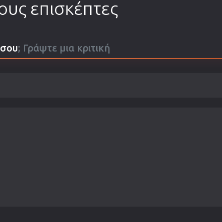
τους επισκέπτες
ίσου
; Γράψτε μια κριτική