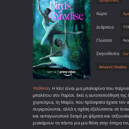
Δραματικές
Επιστημονικής Φαντασίας
Χώρα
Εποχής
Αμε
Ερωτικές
Διάρκεια
113
Ευρωπαικός Κινηματογράφ
Γλώσσα
Αγγ
Θρησκευτικές
Θρίλερ
Σκηνοθεσία
Sar
Ιστορικές
Καταστροφής
Amazon Studios
Κλασσικές
Υπόθεση:
Η Κέιτ είναι μια μπαλαρίνα που παίρνε
μπαλέτου στο
Παρίσι
. Εκεί η αυτοπεποίθησή της
χορεύτρια, τη Μαρίν, που πρόσφατα έχασε τον α
συγκρούονται, αλλά η
σχέση
εξελίσσεται σε ένα
και ανταγωνιστικό δεσμό με ψέματα και σεξουαλ
ρισκάρουν τα πάντα για μια θέση στην όπερα το