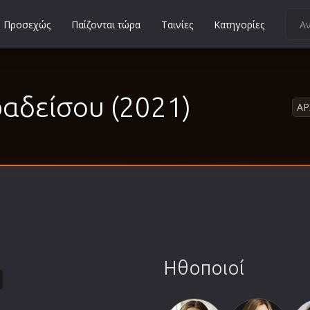
Προσεχώς
Παίζονται τώρα
Ταινίες
Κατηγορίες
Κοινωνικές
Κωμωδίες
ραδείσου (2021)
Μικρού Μήκους
ΑΡ
Μιούζικαλ
Μουσική
Μυστηρίου
Νεανικές
Ντοκιμαντέρ
Οικογενειακές
Παιδικές
Ηθοποιοί
Περιπέτειες
Πολεμικές