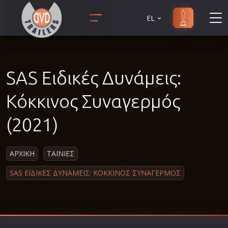
EL
Animation
Anime
SAS Ειδικές Δυνάμεις:
Αισθηματικές
Αισθησιακές
Κόκκινος Συναγερμός
Αστυνομικές
(2021)
Β' Παγκόσμιος Πόλεμος
Βιογραφίες
ΑΡΧΙΚΗ
ΤΑΙΝΙΕΣ
Γουέστερν
SAS ΕΙΔΙΚΕΣ ΔΥΝΑΜΕΙΣ: ΚΟΚΚΙΝΟΣ ΣΥΝΑΓΕΡΜΟΣ
Δραματικές
Δράσης
Ελληνικός Κινηματογράφος
Επιβίωσης