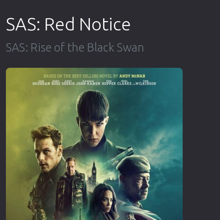
Επιστημονικής Φαντασίας
SAS: Red Notice
Εποχής
Ερωτικές
SAS: Rise of the Black Swan
Ευρωπαικός Κινηματογράφος
Θρησκευτικές
Θρίλερ
Ιστορικές
Καταστροφής
Κλασσικές