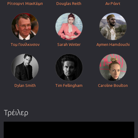
Ρίτσαρντ ΜακΚέιμπ
Douglas Reith
Αν Ράιντ
Τομ Γουίλκινσον
Sarah Winter
Aymen Hamdouchi
Dylan Smith
Tim Fellingham
Caroline Boulton
Τρέιλερ