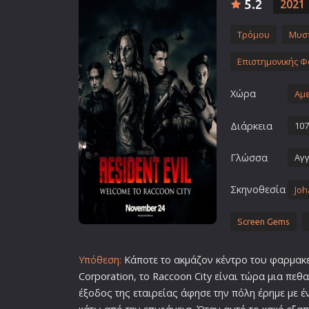
5.2
2021
Επιστημονικής Φαντασίας
Εποχής
Τρόμου
Μυσ
Ερωτικές
Επιστημονικής Φ
Ευρωπαικός Κινηματογράφ
Χώρα
Αμε
Θρησκευτικές
Θρίλερ
Διάρκεια
107
Ιστορικές
Γλώσσα
Αγγ
Καταστροφής
Κλασσικές
Σκηνοθεσία
Joh
Screen Gems
Υπόθεση:
Κάποτε το ακμάζον κέντρο του φαρμακ
Corporation, το Raccoon City είναι τώρα μια πεθ
έξοδος της εταιρείας άφησε την πόλη έρημε με έ