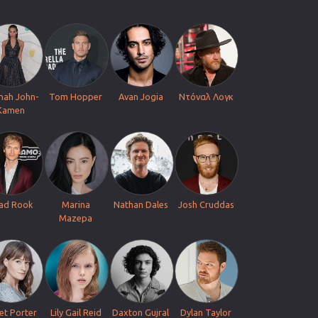
nah John-
Tom Hopper
Avan Jogia
Ντόναλ Λογκ
Kamen
ad Rook
Marina
Nathan Dales
Josh Cruddas
Mazepa
et Porter
Lily Gail Reid
Daxton Gujral
Dylan Taylor