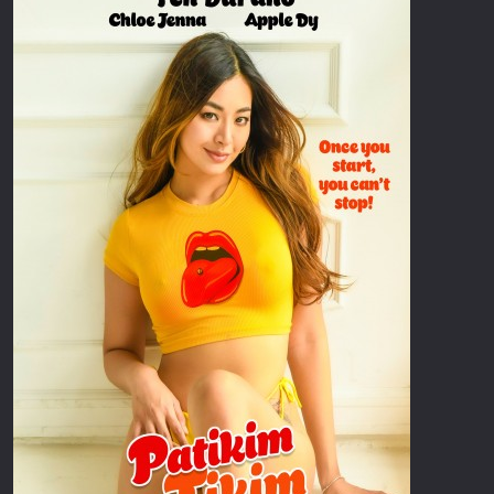
Επιστημονικής Φαντασίας
Εποχής
Ερωτικές
Ευρωπαικός Κινηματογράφος
Θρησκευτικές
Θρίλερ
Ιστορικές
Καταστροφής
Κλασσικές