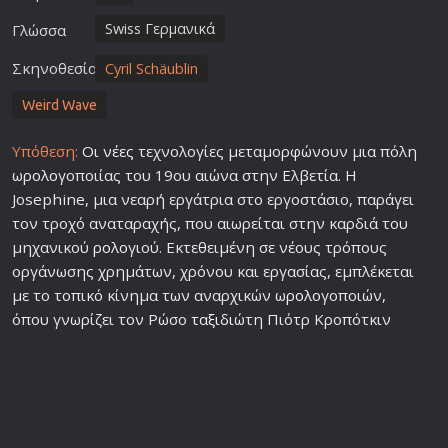
Swiss Γερμανικά
Γλώσσα
Σκηνοθεσία
Cyril Schäublin
Weird Wave
Υπόθεση:
Οι
νέες
τεχνολογίες μεταμορφώνουν μια πόλη
ω
ρολο
γοποιίας του 19ου αιώνα στην Ελβετία. Η
Josephine, μια νεαρή εργάτρια στο εργοστάσιο, παράγει
τον τροχό αναταραχής, που αιωρείται στην καρδιά του
μηχανικού
ρολο
γιού. Εκτεθειμένη σε νέους τρόπους
οργάνωσης χρημάτων, χρόνου και εργασίας, εμπλέκεται
με το τοπικό κίνημα των αναρχικών ω
ρολο
γοποιών,
όπου γνωρίζει τον Ρώσο
ταξιδι
ώτη Πιότρ Κροπότκιν