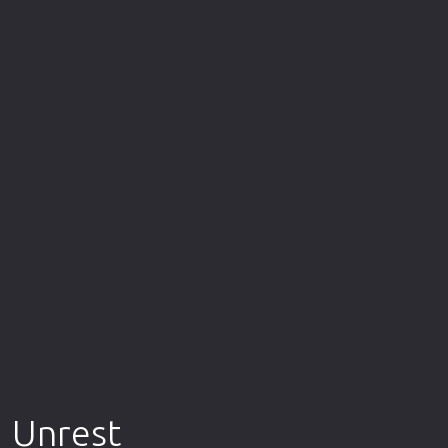
Επιστημονικής Φαντασίας
Εποχής
Ερωτικές
Ευρωπαικός Κινηματογράφος
Θρησκευτικές
Θρίλερ
Ιστορικές
Καταστροφής
Κλασσικές
Unrest