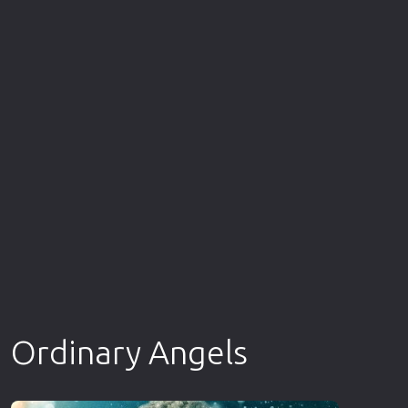
Επιστημονικής Φαντασίας
Εποχής
Ερωτικές
Ευρωπαικός Κινηματογράφος
Θρησκευτικές
Θρίλερ
Ιστορικές
Καταστροφής
Κλασσικές
Ordinary Angels