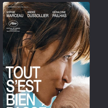
Επιστημονικής Φαντασίας
Εποχής
Ερωτικές
Ευρωπαικός Κινηματογράφος
Θρησκευτικές
Θρίλερ
Ιστορικές
Καταστροφής
Κλασσικές