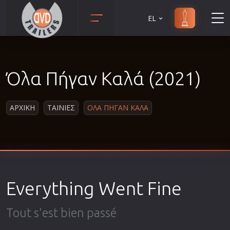
EL
Animation
Anime
Όλα Πήγαν Καλά (2021)
Αισθηματικές
Αισθησιακές
ΑΡΧΙΚΗ
ΤΑΙΝΙΕΣ
ΟΛΑ ΠΗΓΑΝ ΚΑΛΑ
Αστυνομικές
Β' Παγκόσμιος Πόλεμος
Βιογραφίες
Γουέστερν
Δραματικές
Everything Went Fine
Δράσης
Ελληνικός Κινηματογράφος
Tout s'est bien passé
Επιβίωσης