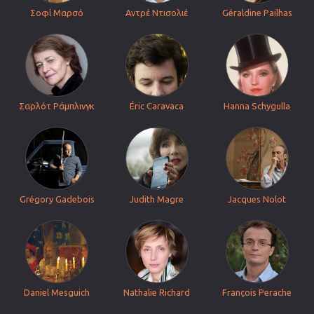
Σοφί Μαρσό
Αντρέ Ντισολιέ
Géraldine Pailhas
Σαρλότ Ράμπλινγκ
Éric Caravaca
Hanna Schygulla
Grégory Gadebois
Judith Magre
Jacques Nolot
Daniel Mesguich
Nathalie Richard
François Perache