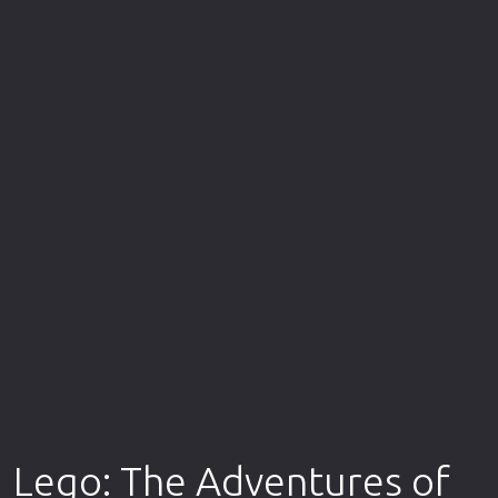
Επιστημονικής Φαντασίας
Εποχής
Ερωτικές
Ευρωπαικός Κινηματογράφος
Θρησκευτικές
Θρίλερ
Ιστορικές
Καταστροφής
Κλασσικές
Lego: The Adventures of