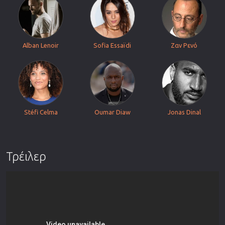
Alban Lenoir
Sofia Essaïdi
Ζαν Ρενό
Stéfi Celma
Oumar Diaw
Jonas Dinal
Τρέιλερ