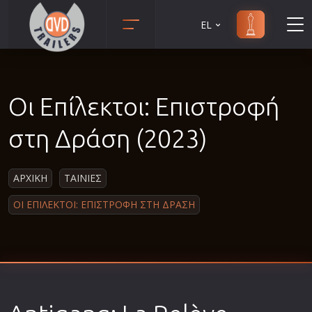
EL
Animation
Anime
Οι Επίλεκτοι: Επιστροφή
Αισθηματικές
Αισθησιακές
στη Δράση (2023)
Αστυνομικές
Β' Παγκόσμιος Πόλεμος
ΑΡΧΙΚΗ
ΤΑΙΝΙΕΣ
Βιογραφίες
ΟΙ ΕΠΙΛΕΚΤΟΙ: ΕΠΙΣΤΡΟΦΗ ΣΤΗ ΔΡΑΣΗ
Γουέστερν
Δραματικές
Δράσης
Ελληνικός Κινηματογράφος
Επιβίωσης