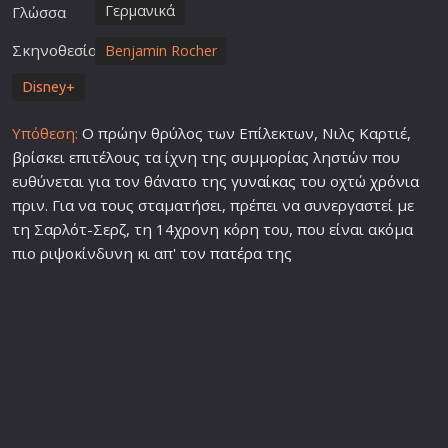
Γερμανικά
Γλώσσα
Σκηνοθεσία
Benjamin Rocher
Disney+
Υπόθεση:
Ο πρώην θρύλος των Επίλεκτων, Νιλς Καρτιέ,
βρίσκει επιτέλους τα ίχνη της συμμορίας ληστών που
ευθύνεται για τον θάνατο της
γυναίκα
ς του οχτώ
χρόνια
πριν. Για να τους σταματήσει, πρέπει να συνεργαστεί με
τη Σαρλότ-Σερζ, τη 14χρονη κόρη του, που είναι ακόμα
πιο ριψοκίνδυνη κι απ' τον
πατέρα
της