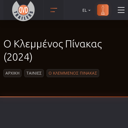
EL
Animation
Anime
Ο Κλεμμένος Πίνακας
Αισθηματικές
Αισθησιακές
(2024)
Αστυνομικές
Β' Παγκόσμιος Πόλεμος
ΑΡΧΙΚΗ
ΤΑΙΝΙΕΣ
Ο ΚΛΕΜΜΕΝΟΣ ΠΙΝΑΚΑΣ
Βιογραφίες
Γουέστερν
Δραματικές
Δράσης
Ελληνικός Κινηματογράφος
Επιβίωσης