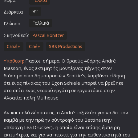
Χώρα
Γαλλία
91'
Διάρκεια
Γαλλικά
Γλώσσα
Σκηνοθεσία
Pascal Bonitzer
Canal+
Ciné+
SBS Productions
Υπόθεση:
Παρίσι
,
σήμερα
. Ο θρασύς 40άρης André
Masson, ένας εκτιμητής μοντέρνας τέχνης στον
διάσημο οίκο δημοπρασιών Scottie's, λαμβάνει είδηση ​​
ότι ένας πίνακας του Egon Schiele μπορεί να βρέθηκε
στο σπίτι ενός νεαρού εργάτη σε εργοστάσιο στην
Αλσατία. πόλη Mulhouse
Αν και πολύ δύσπιστος, ο André ταξιδεύει για να δει τον
καμβά με την πρώην σύντροφό του Bettina (την
υπέροχη Léa Drucker), η οποία είναι επίσης έμπειρη
εκτιμήτρια, και για να πειστεί για την αυθεντικότητά του