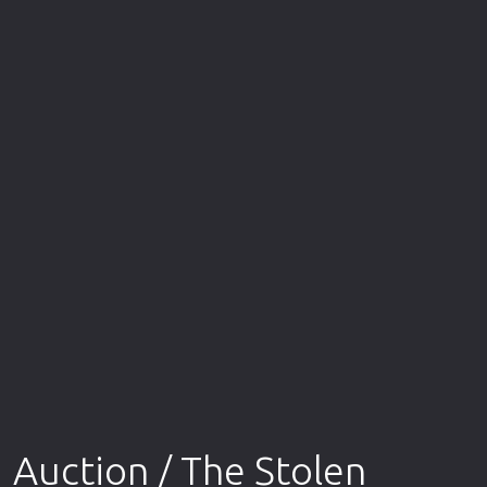
Επιστημονικής Φαντασίας
Εποχής
Ερωτικές
Ευρωπαικός Κινηματογράφος
Θρησκευτικές
Θρίλερ
Ιστορικές
Καταστροφής
Κλασσικές
Auction / The Stolen