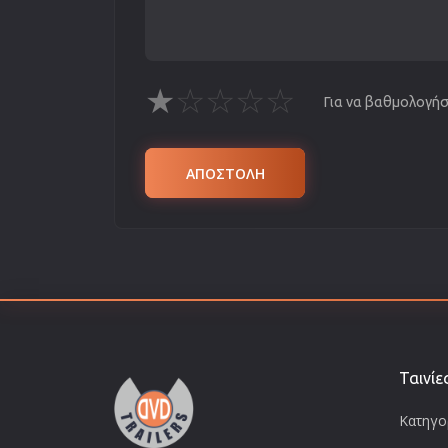
★
☆
☆
☆
☆
Για να βαθμολογήσε
ΑΠΟΣΤΟΛΗ
Ταινίε
Κατηγορ