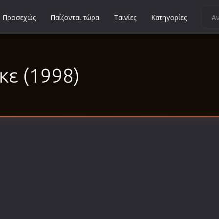
Προσεχώς
Παίζονται τώρα
Ταινίες
Κατηγορίες
Κοινωνικές
Κωμωδίες
κε (1998)
Μικρού Μήκους
Μιούζικαλ
Μουσική
Μυστηρίου
Νεανικές
Ντοκιμαντέρ
Οικογενειακές
Παιδικές
Περιπέτειες
Πολεμικές