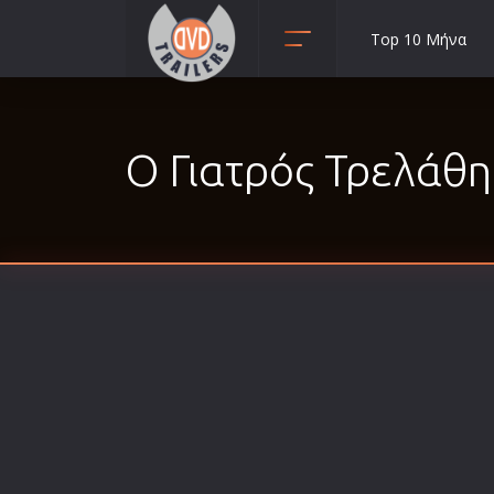
Top 10 Μήνα
Animation
Anime
Ο Γιατρός Τρελάθη
Αισθηματικές
Αισθησιακές
Αστυνομικές
Β' Παγκόσμιος Πόλεμος
Βιογραφίες
Γουέστερν
Δραματικές
Δράσης
Ελληνικός Κινηματογράφος
Επιβίωσης