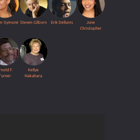
en-Symoné
Steven Gilborn
Erik Dellums
June
Christopher
rnold F.
Kellye
Turner
Nakahara