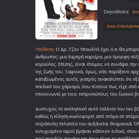
Σκηνοθεσία
Bet
Davis Entertainm
Υπόθεση:
Ο Δρ. Τζον Ντουλίτλ έχει ό,τι θα μπορ
άνθρωπος: μια λαμπρή καριέρα, μια όμορφη σύζ
κορούλες. Επίσης, είναι έτοιμος να συνάψει τη
της
ζωή
ς του. Ξαφνικά, όμως, κάτι παράξενο αρχί
καταξιωμένος αυτός γιατρός ανακαλύπτει ότι εξ
παιδικό του χάρισμα, που πίστευε πως είχε από 
επικοινωνεί με τους εκπροσώπους του ζωικού βα
Δυστυχώς το εκπληκτικό αυτό ταλέντο του τον β
καθώς η είδηση κυκλοφορεί από στόμα σε στόμα
τετράποδη πελατεία του αυξάνεται θεαματικά. Όλ
ευτυχισμένα αφού βρήκαν κάποιον ειδικό, στον
πού ακριβώς πονάνε και ποιο είναι το πρόβλημά