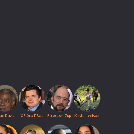
sie Davis
Όλιβερ Πλατ
Ρίτσαρντ Σιφ
Kristen Wilson