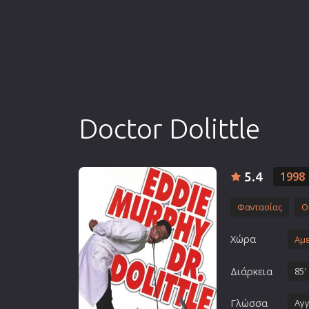
Επιστημονικής Φαντασίας
Εποχής
Ερωτικές
Ευρωπαικός Κινηματογράφ
Θρησκευτικές
Θρίλερ
Doctor Dolittle
Ιστορικές
Καταστροφής
5.4
1998
Κλασσικές
Φαντασίας
Ο
Χώρα
Αμε
Διάρκεια
85'
Γλώσσα
Αγγ