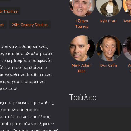
ty Thomas
Τζέφρι
Kyla Pratt
Rav
ent
20th Century Studios
Τάμπορ
ούσε να επιθυμήσει ένας
υγο και δυο αξιολάτρευτες
ν πιο κερδοφόρα συμφωνία
Mark Adair-
Don Calfa
A
ζει να του συμβαίνει: ο
Rios
ακολουθεί να διαθέτει ένα
καιρό χάσει: μπορεί να
σιλείου!
Τρέιλερ
άζει σε μεγάλους μπελάδες,
 και πολύ σύντομα η
α τα ζώα είναι επιτέλους
 οποίο μπορούν να εξηγούν
 τους! Ωστόσο, η υπερφυσική