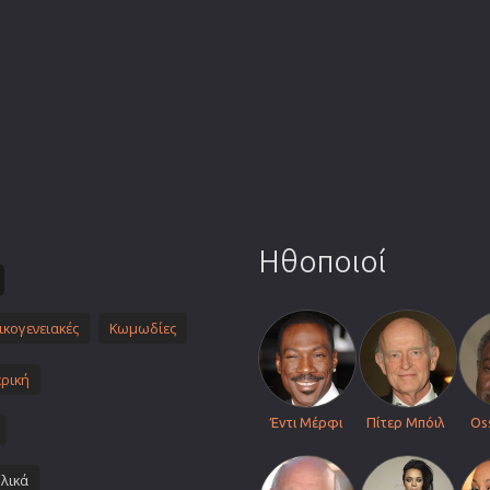
Πολεμικές Τέχνες
Πολιτική
Σπορ
ος
Τηλεοπτικές Σειρές
Τρόμου
Φαντασίας
Φιλμ Νουάρ
Ηθοποιοί
Χριστουγεννιάτικες
Ρομαντικές Κωμωδίες
ικογενειακές
Κωμωδίες
ρική
Έντι Μέρφι
Πίτερ Μπόιλ
Os
λικά