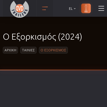
EL
Animation
Anime
Ο Εξορκισμός (2024)
Αισθηματικές
Αισθησιακές
ΑΡΧΙΚΗ
ΤΑΙΝΙΕΣ
Ο ΕΞΟΡΚΙΣΜΟΣ
Αστυνομικές
Β' Παγκόσμιος Πόλεμος
Βιογραφίες
Γουέστερν
Δραματικές
Δράσης
Ελληνικός Κινηματογράφος
Επιβίωσης