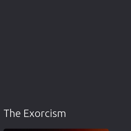
Επιστημονικής Φαντασίας
Εποχής
Ερωτικές
Ευρωπαικός Κινηματογράφος
Θρησκευτικές
Θρίλερ
Ιστορικές
Καταστροφής
Κλασσικές
The Exorcism