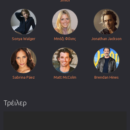
Smith
Sonya Walger
Μπάζι Φίλιπς
Jonathan Jackson
Sabrina Páez
Matt McColm
Brendan Hines
Τρέιλερ