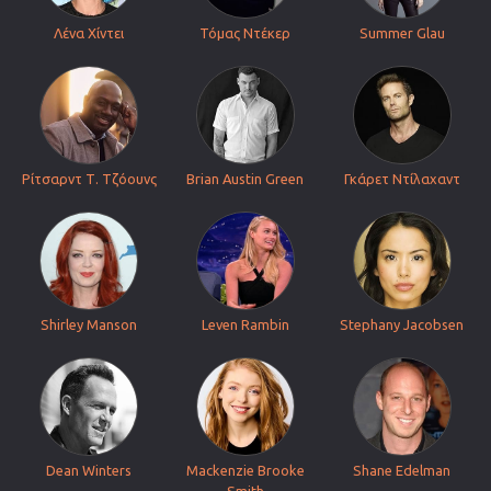
Λένα Χίντει
Τόμας Ντέκερ
Summer Glau
Ρίτσαρντ Τ. Τζόουνς
Brian Austin Green
Γκάρετ Ντίλαχαντ
Shirley Manson
Leven Rambin
Stephany Jacobsen
Dean Winters
Mackenzie Brooke
Shane Edelman