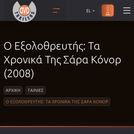
EL
Animation
Anime
Ο Εξολοθρευτής: Τα
Αισθηματικές
Αισθησιακές
Χρονικά Της Σάρα Κόνορ
Αστυνομικές
(2008)
Β' Παγκόσμιος Πόλεμος
Βιογραφίες
ΑΡΧΙΚΗ
ΤΑΙΝΙΕΣ
Γουέστερν
Ο ΕΞΟΛΟΘΡΕΥΤΗΣ: ΤΑ ΧΡΟΝΙΚΑ ΤΗΣ ΣΑΡΑ ΚΟΝΟΡ
Δραματικές
Δράσης
Ελληνικός Κινηματογράφος
Επιβίωσης