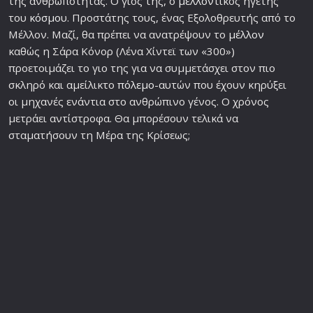
της ανθρωπότητας. Ο γιος της, ο
μελλον
τικός ηγέτης
του
κόσμο
υ. Προστάτης τους, ένας Εξολοθρευτής από το
Μέλλον. Μαζί, θα πρέπει να ανατρέψουν το
μέλλον
καθώς η Σάρα Κόνορ (Λένα Χίντεϊ των «300»)
προετοιμάζει το γιο της για να συμμετάσχει στον πιο
σκληρό και αμείλικτο
πόλεμο
-αυτών που έχουν κηρύξει
οι μηχανές ενάντια στο ανθρώπινο γένος. Ο χρόνος
μετράει αντίστροφα. Θα μπορέσουν τελικά να
σταματήσουν τη Μέρα της Κρίσεως;